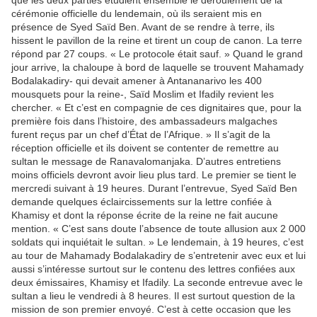
que les deux parties étudient ensemble le déroulement de la
cérémonie officielle du lendemain, où ils seraient mis en
présence de Syed Saïd Ben. Avant de se rendre à terre, ils
hissent le pavillon de la reine et tirent un coup de canon. La terre
répond par 27 coups. « Le protocole était sauf. » Quand le grand
jour arrive, la chaloupe à bord de laquelle se trouvent Mahamady
Bodalakadiry- qui devait amener à Antananarivo les 400
mousquets pour la reine-, Saïd Moslim et Ifadily revient les
chercher. « Et c’est en compagnie de ces dignitaires que, pour la
première fois dans l’histoire, des ambassadeurs malgaches
furent reçus par un chef d’État de l’Afrique. » Il s’agit de la
réception officielle et ils doivent se contenter de remettre au
sultan le message de Ranavalomanjaka. D’autres entretiens
moins officiels devront avoir lieu plus tard. Le premier se tient le
mercredi suivant à 19 heures. Durant l’entrevue, Syed Saïd Ben
demande quelques éclaircissements sur la lettre confiée à
Khamisy et dont la réponse écrite de la reine ne fait aucune
mention. « C’est sans doute l’absence de toute allusion aux 2 000
soldats qui inquiétait le sultan. » Le lendemain, à 19 heures, c’est
au tour de Mahamady Bodalakadiry de s’entretenir avec eux et lui
aussi s’intéresse surtout sur le contenu des lettres confiées aux
deux émissaires, Khamisy et Ifadily. La seconde entrevue avec le
sultan a lieu le vendredi à 8 heures. Il est surtout question de la
mission de son premier envoyé. C’est à cette occasion que les