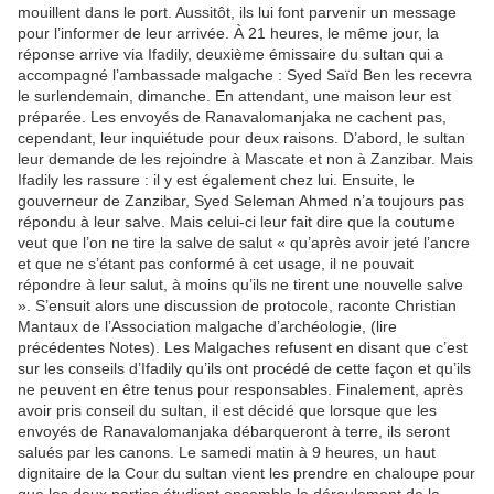
mouillent dans le port. Aussitôt, ils lui font parvenir un message
pour l’informer de leur arrivée. À 21 heures, le même jour, la
réponse arrive via Ifadily, deuxième émissaire du sultan qui a
accompagné l’ambassade malgache : Syed Saïd Ben les recevra
le surlendemain, dimanche. En attendant, une maison leur est
préparée. Les envoyés de Ranavalomanjaka ne cachent pas,
cependant, leur inquiétude pour deux raisons. D’abord, le sultan
leur demande de les rejoindre à Mascate et non à Zanzibar. Mais
Ifadily les rassure : il y est également chez lui. Ensuite, le
gouverneur de Zanzibar, Syed Seleman Ahmed n’a toujours pas
répondu à leur salve. Mais celui-ci leur fait dire que la coutume
veut que l’on ne tire la salve de salut « qu’après avoir jeté l’ancre
et que ne s’étant pas conformé à cet usage, il ne pouvait
répondre à leur salut, à moins qu’ils ne tirent une nouvelle salve
». S’ensuit alors une discussion de protocole, raconte Christian
Mantaux de l’Association malgache d’archéologie, (lire
précédentes Notes). Les Malgaches refusent en disant que c’est
sur les conseils d’Ifadily qu’ils ont procédé de cette façon et qu’ils
ne peuvent en être tenus pour responsables. Finalement, après
avoir pris conseil du sultan, il est décidé que lorsque que les
envoyés de Ranavalomanjaka débarqueront à terre, ils seront
salués par les canons. Le samedi matin à 9 heures, un haut
dignitaire de la Cour du sultan vient les prendre en chaloupe pour