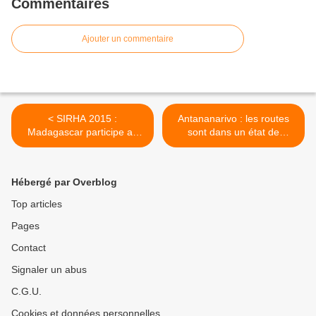
Commentaires
Ajouter un commentaire
< SIRHA 2015 :
Antananarivo : les routes
Madagascar participe au
sont dans un état de
plus grand concours
délabrement avancé >
mondial d’art culinaire
Hébergé par Overblog
Top articles
Pages
Contact
Signaler un abus
C.G.U.
Cookies et données personnelles