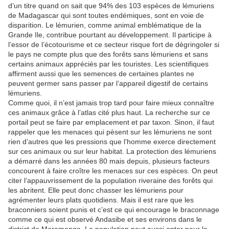
d’un titre quand on sait que 94% des 103 espèces de lémuriens
de Madagascar qui sont toutes endémiques, sont en voie de
disparition. Le lémurien, comme animal emblématique de la
Grande Ile, contribue pourtant au développement. Il participe à
l’essor de l’écotourisme et ce secteur risque fort de dégringoler si
le pays ne compte plus que des forêts sans lémuriens et sans
certains animaux appréciés par les touristes. Les scientifiques
affirment aussi que les semences de certaines plantes ne
peuvent germer sans passer par l’appareil digestif de certains
lémuriens.
Comme quoi, il n’est jamais trop tard pour faire mieux connaître
ces animaux grâce à l’atlas cité plus haut. La recherche sur ce
portail peut se faire par emplacement et par taxon. Sinon, il faut
rappeler que les menaces qui pèsent sur les lémuriens ne sont
rien d’autres que les pressions que l’homme exerce directement
sur ces animaux ou sur leur habitat. La protection des lémuriens
a démarré dans les années 80 mais depuis, plusieurs facteurs
concourent à faire croître les menaces sur ces espèces. On peut
citer l’appauvrissement de la population riveraine des forêts qui
les abritent. Elle peut donc chasser les lémuriens pour
agrémenter leurs plats quotidiens. Mais il est rare que les
braconniers soient punis et c’est ce qui encourage le braconnage
comme ce qui est observé Andasibe et ses environs dans le