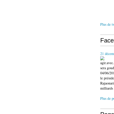
Plus de t
Face
21 décem
agir.ave
sera gou
04/06/201
le présid
Rajaonari
milliards 
Plus de p