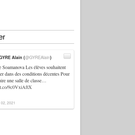
er
GYRE Alain (
@GYREAlain
)
 Soamanova Les élèves souhaitent
ller dans des conditions décentes Pour
uire une salle de classe…
//t.co/9c0VxiAftX
 02, 2021