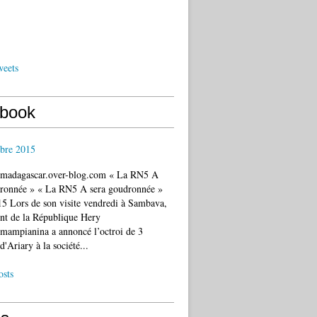
weets
book
bre 2015
c.madagascar.over-blog.com « La RN5 A
dronnée » « La RN5 A sera goudronnée »
5 Lors de son visite vendredi à Sambava,
ent de la République Hery
mampianina a annoncé l’octroi de 3
d'Ariary à la société...
osts