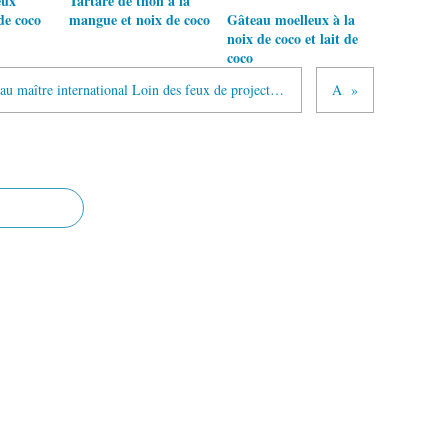
eux
Tartare de thon à la
de coco
mangue et noix de coco
Gâteau moelleux à la
noix de coco et lait de
coco
Echec - Madagascar possède un nouveau maître international Loin des feux de projecteurs, l’échec malagasy continue son bonhomme de chemin et parvient à s’illustrer sur la scène mondiale. Hier, à l’issue du tournoi de maîtres qui s’est déroulé en France, Madagascar a désormais en son sein un second maître international, Fy Rakotomaharo.
Article suivant