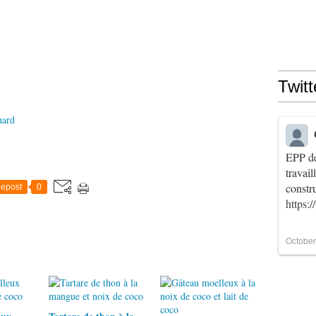
Twitt
nard
EPP de
travai
constr
epost
0
https:
October