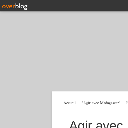
Accueil
"Agir avec Madagascar"
H
Agir avec