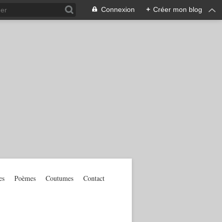
Connexion
+
Créer mon blog
es
Poèmes
Coutumes
Contact