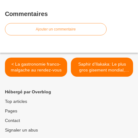
Commentaires
Ajouter un commentaire
< La gastronomie franco-
Saphir d’Ilakaka: Le plus
malgache au rendez-vous
gros gisement mondial,
sans bénéfices pour le pays
>
Hébergé par Overblog
Top articles
Pages
Contact
Signaler un abus