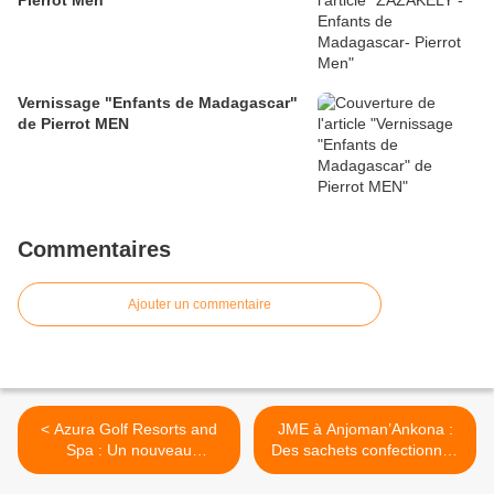
Pierrot Men
Vernissage "Enfants de Madagascar"
de Pierrot MEN
Commentaires
Ajouter un commentaire
< Azura Golf Resorts and
JME à Anjoman’Ankona :
Spa : Un nouveau
Des sachets confectionnés
complexe hôtelier aux
à base de manioc >
normes internationales à