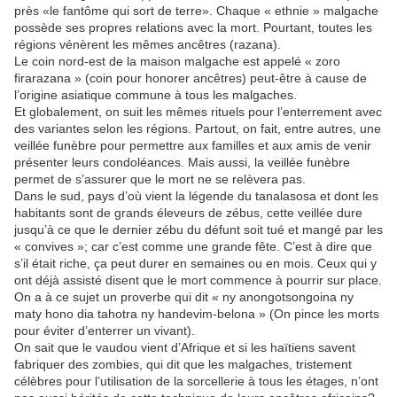
près «le fantôme qui sort de terre». Chaque « ethnie » malgache
possède ses propres relations avec la mort. Pourtant, toutes les
régions vénèrent les mêmes ancêtres (razana).
Le coin nord-est de la maison malgache est appelé « zoro
firarazana » (coin pour honorer ancêtres) peut-être à cause de
l’origine asiatique commune à tous les malgaches.
Et globalement, on suit les mêmes rituels pour l’enterrement avec
des variantes selon les régions. Partout, on fait, entre autres, une
veillée funèbre pour permettre aux familles et aux amis de venir
présenter leurs condoléances. Mais aussi, la veillée funèbre
permet de s’assurer que le mort ne se relèvera pas.
Dans le sud, pays d’où vient la légende du tanalasosa et dont les
habitants sont de grands éleveurs de zébus, cette veillée dure
jusqu’à ce que le dernier zébu du défunt soit tué et mangé par les
« convives »; car c’est comme une grande fête. C’est à dire que
s’il était riche, ça peut durer en semaines ou en mois. Ceux qui y
ont déjà assisté disent que le mort commence à pourrir sur place.
On a à ce sujet un proverbe qui dit « ny anongotsongoina ny
maty hono dia tahotra ny handevim-belona » (On pince les morts
pour éviter d’enterrer un vivant).
On sait que le vaudou vient d’Afrique et si les haïtiens savent
fabriquer des zombies, qui dit que les malgaches, tristement
célèbres pour l’utilisation de la sorcellerie à tous les étages, n’ont