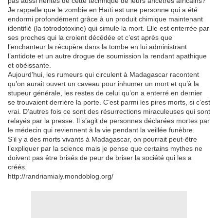
pas aussi hérités de cette technique de leurs ancêtres africains?
Je rappelle que le zombie en Haïti est une personne qui a été
endormi profondément grâce à un produit chimique maintenant
identifié (la totrodotoxine) qui simule la mort. Elle est enterrée par
ses proches qui la croient décédée et c’est après que
l’enchanteur la récupère dans la tombe en lui administrant
l’antidote et un autre drogue de soumission la rendant apathique
et obéissante.
Aujourd’hui, les rumeurs qui circulent à Madagascar racontent
qu’on aurait ouvert un caveau pour inhumer un mort et qu’à la
stupeur générale, les restes de celui qu’on a enterré en dernier
se trouvaient derrière la porte. C’est parmi les pires morts, si c’est
vrai. D’autres fois ce sont des résurrections miraculeuses qui sont
relayés par la presse. Il s’agit de personnes déclarées mortes par
le médecin qui reviennent à la vie pendant la veillée funèbre.
S’il y a des morts vivants à Madagascar, on pourrait peut-être
l’expliquer par la science mais je pense que certains mythes ne
doivent pas être brisés de peur de briser la société qui les a
créés.
http://randriamialy.mondoblog.org/