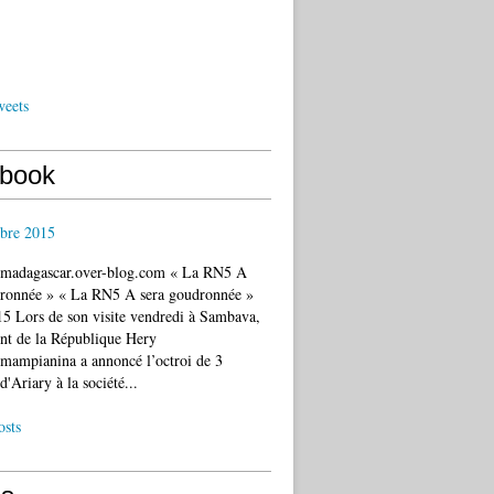
weets
book
bre 2015
c.madagascar.over-blog.com « La RN5 A
dronnée » « La RN5 A sera goudronnée »
5 Lors de son visite vendredi à Sambava,
ent de la République Hery
mampianina a annoncé l’octroi de 3
d'Ariary à la société...
osts