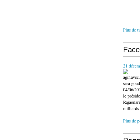
Plus de t
Face
21 décem
agir.ave
sera gou
04/06/201
le présid
Rajaonari
milliards 
Plus de p