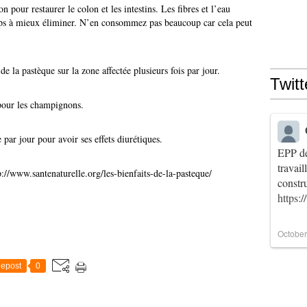
pour restaurer le colon et les intestins. Les fibres et l’eau
rps à mieux éliminer. N’en consommez pas beaucoup car cela peut
 de la pastèque sur la zone affectée plusieurs fois par jour.
Twitt
pour les champignons.
 par jour pour avoir ses effets diurétiques.
EPP de
travai
tp://www.santenaturelle.org/les-bienfaits-de-la-pasteque/
constr
https:
October
epost
0