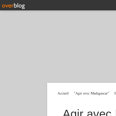
Accueil
"Agir avec Madagascar"
H
Agir avec