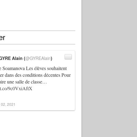
er
GYRE Alain (
@GYREAlain
)
 Soamanova Les élèves souhaitent
ller dans des conditions décentes Pour
uire une salle de classe…
//t.co/9c0VxiAftX
 02, 2021