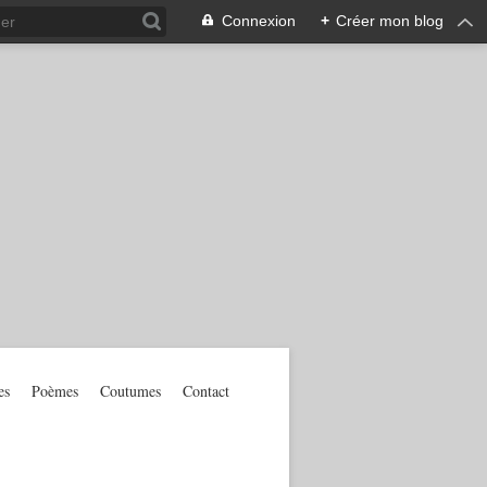
Connexion
+
Créer mon blog
es
Poèmes
Coutumes
Contact