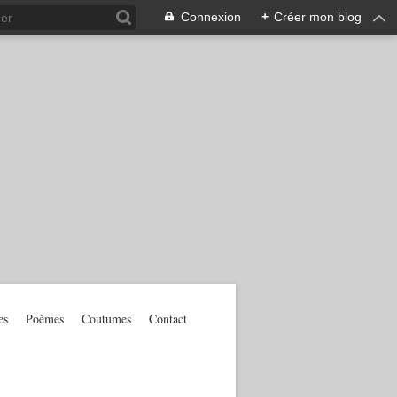
Connexion
+
Créer mon blog
es
Poèmes
Coutumes
Contact