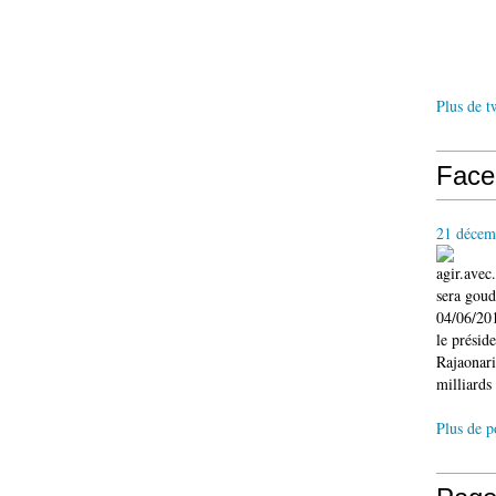
Plus de t
Face
21 décem
agir.ave
sera gou
04/06/201
le présid
Rajaonari
milliards 
Plus de p