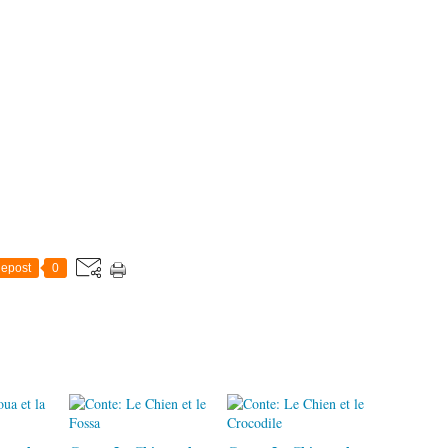
epost
0