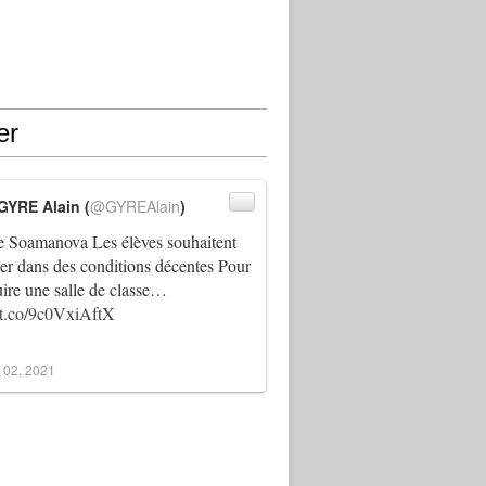
er
GYRE Alain (
@GYREAlain
)
 Soamanova Les élèves souhaitent
ller dans des conditions décentes Pour
uire une salle de classe…
//t.co/9c0VxiAftX
 02, 2021