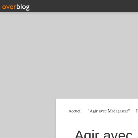
Accueil
"Agir avec Madagascar"
H
Agir avec