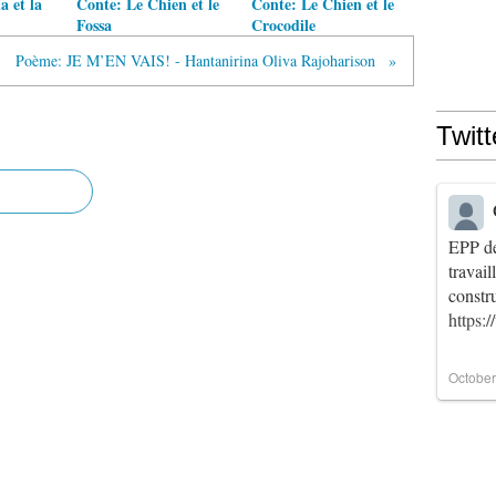
 et la
Conte: Le Chien et le
Conte: Le Chien et le
Fossa
Crocodile
Poème: JE M’EN VAIS! - Hantanirina Oliva Rajoharison
Twitt
EPP de
travai
constr
https:
October