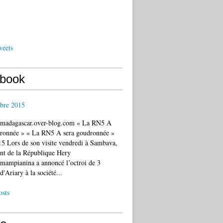
weets
book
bre 2015
c.madagascar.over-blog.com « La RN5 A
dronnée » « La RN5 A sera goudronnée »
5 Lors de son visite vendredi à Sambava,
ent de la République Hery
mampianina a annoncé l’octroi de 3
d'Ariary à la société...
osts