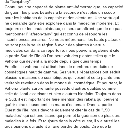
du "tsinjahory".
Connu pour sa capacité de plante anti-hémorragique, sa capacité
de guérir les plaies béantes à la seconde n'est plus un scoop
pour les habitants de la capitale et des alentours. Une vertu qui
ne demande qu'à être exploitée dans la médecine moderne. Et
toujours sur les hauts plateaux, ce sera un affront que de ne pas
mentionner l’ "aferon-tany" qui est connu de résoudre les
incontinences urinaires. Ne nous méprenons, les hauts plateaux
ne sont pas la seule région à avoir des plantes à vertus
médicales car dans ce répertoire, nous pouvons également citer
la partie Sud de l'île où l'on peut voir des plantes telles que le
Vahona qui devient à la mode depuis quelques temps.
En effet' le vahona est utilisé dans de nombreux produits de
cosmétiques haut de gamme. Ses vertus réparatrices ont séduit
plusieurs maisons de cosmétiques qui voient et cette plante une
véritable révolution dans le monde du cosmétique. Et pourtant, le
Vahona plante surprenante possède d'autres qualités comme
celle de l'anti-cicatrisant et bien d'autres bienfaits. Toujours dans
le Sud, il est important de faire mention des raketa qui peuvent
guérir miraculeusement les maux d'estomac. Dans la partie
Ouest de l'île, nous devons également citer le cas du "150
maladies" qui est une tisane qui permet la guérison de plusieurs
maladies à la fois. Et toujours dans la côte ouest, il y a aussi les
gros oignons qui aident à faire perdre du poids. Dire que la