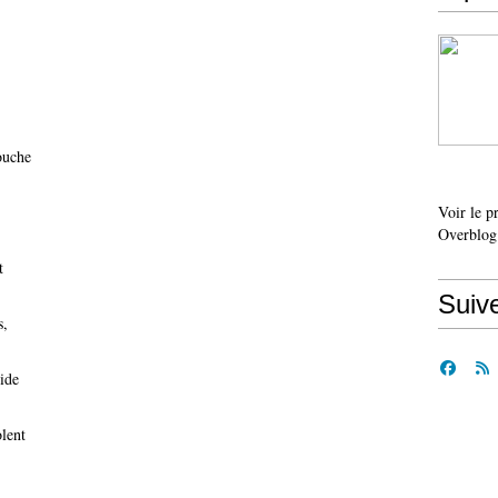
ouche
Voir le p
Overblog
t
Suiv
s,
pide
olent