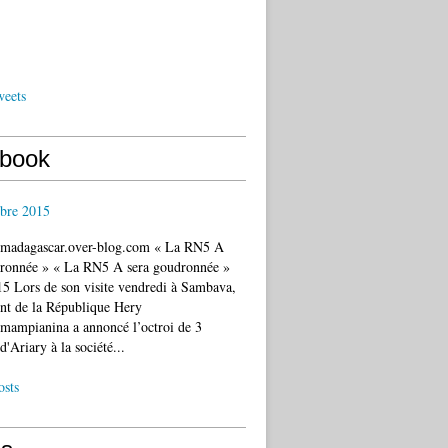
weets
book
bre 2015
c.madagascar.over-blog.com « La RN5 A
dronnée » « La RN5 A sera goudronnée »
5 Lors de son visite vendredi à Sambava,
ent de la République Hery
mampianina a annoncé l’octroi de 3
d'Ariary à la société...
osts