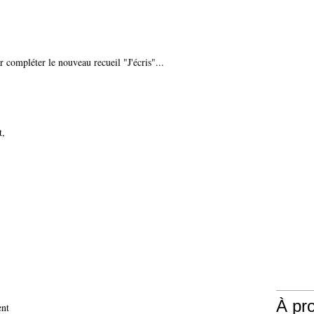
compléter le nouveau recueil "J'écris"...
t,
À pr
ent