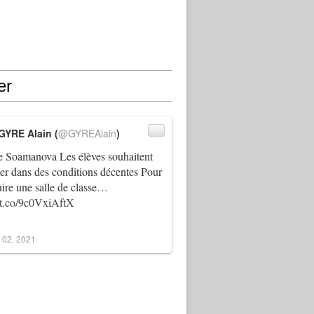
er
GYRE Alain (
@GYREAlain
)
 Soamanova Les élèves souhaitent
ller dans des conditions décentes Pour
uire une salle de classe…
//t.co/9c0VxiAftX
 02, 2021