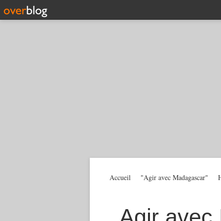
Accueil
"Agir avec Madagascar"
H
Agir avec