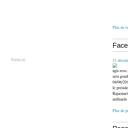
Plus de t
Face
Publicité
21 décem
agir.ave
sera gou
04/06/201
le présid
Rajaonari
milliards 
Plus de p