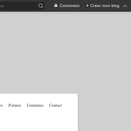
Connexion
+
Créer mon blog
es
Poèmes
Coutumes
Contact