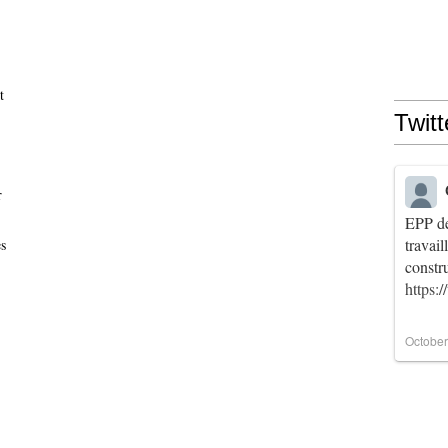
t
Twitt
r
EPP de
travai
s
constr
https:
October