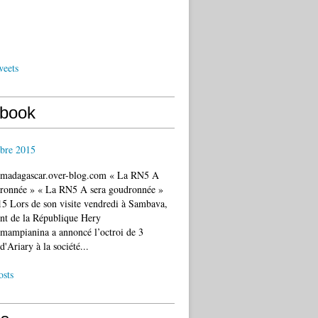
weets
book
bre 2015
c.madagascar.over-blog.com « La RN5 A
dronnée » « La RN5 A sera goudronnée »
5 Lors de son visite vendredi à Sambava,
ent de la République Hery
mampianina a annoncé l’octroi de 3
d'Ariary à la société...
osts