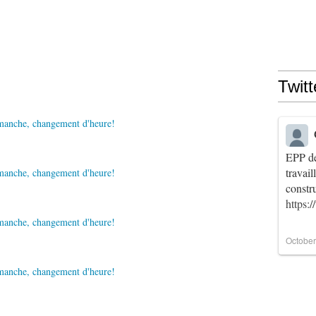
Twitt
EPP de
travai
constr
https:
October