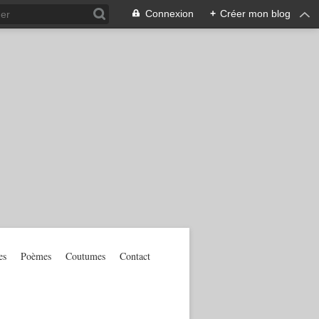
Connexion
+
Créer mon blog
es
Poèmes
Coutumes
Contact