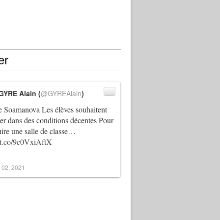
er
GYRE Alain (
@GYREAlain
)
 Soamanova Les élèves souhaitent
ller dans des conditions décentes Pour
uire une salle de classe…
//t.co/9c0VxiAftX
 02, 2021