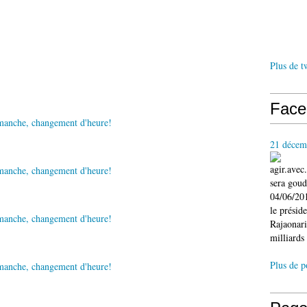
Plus de t
Face
21 décem
agir.ave
sera gou
04/06/201
le présid
Rajaonari
milliards 
Plus de p