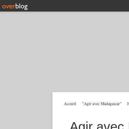
Accueil
"Agir avec Madagascar"
H
Agir avec