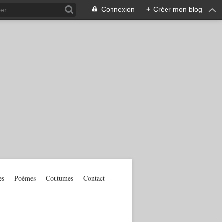
Connexion
+
Créer mon blog
es
Poèmes
Coutumes
Contact