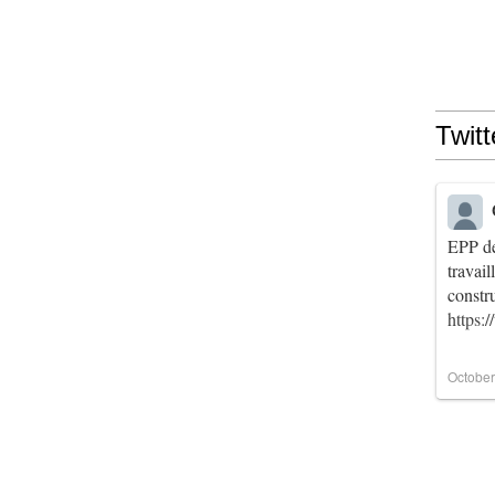
Twitt
EPP de
travai
constr
https:
October