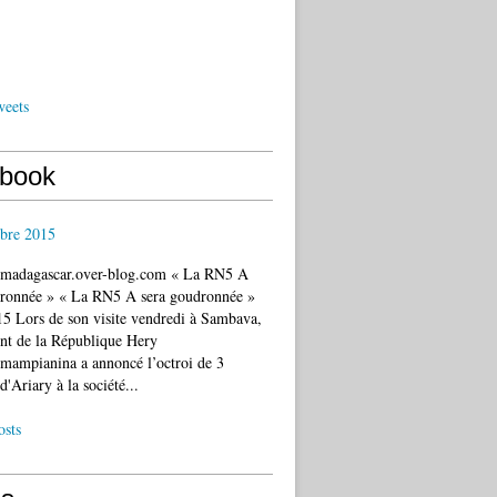
weets
book
bre 2015
c.madagascar.over-blog.com « La RN5 A
dronnée » « La RN5 A sera goudronnée »
5 Lors de son visite vendredi à Sambava,
ent de la République Hery
mampianina a annoncé l’octroi de 3
d'Ariary à la société...
osts