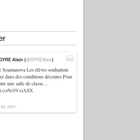
er
GYRE Alain (
@GYREAlain
)
 Soamanova Les élèves souhaitent
ller dans des conditions décentes Pour
uire une salle de classe…
//t.co/9c0VxiAftX
 02, 2021