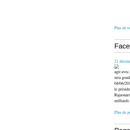
Plus de t
Face
21 décem
agir.ave
sera gou
04/06/201
le présid
Rajaonari
milliards 
Plus de p