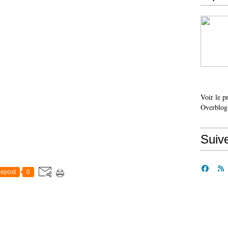
Voir le p
Overblog
Suiv
epost
0