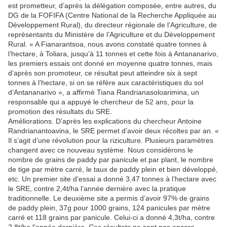
est prometteur, d’après la délégation composée, entre autres, du
DG de la FOFIFA (Centre National de la Recherche Appliquée au
Développement Rural), du directeur régionale de l’Agriculture, de
représentants du Ministère de l’Agriculture et du Développement
Rural. « A Fianarantsoa, nous avons constaté quatre tonnes à
l’hectare, à Toliara, jusqu’à 11 tonnes et cette fois à Antananarivo,
les premiers essais ont donné en moyenne quatre tonnes, mais
d’après son promoteur, ce résultat peut atteindre six à sept
tonnes à l’hectare, si on se réfère aux caractéristiques du sol
d’Antananarivo », a affirmé Tiana Randrianasoloarimina, un
responsable qui a appuyé le chercheur de 52 ans, pour la
promotion des résultats du SRE.
Améliorations. D’après les explications du chercheur Antoine
Randrianantoavina, le SRE permet d’avoir deux récoltes par an. «
Il s’agit d’une révolution pour la riziculture. Plusieurs paramètres
changent avec ce nouveau système. Nous considérons le
nombre de grains de paddy par panicule et par plant, le nombre
de tige par mètre carré, le taux de paddy plein et bien développé,
etc. Un premier site d’essai a donné 3,47 tonnes à l’hectare avec
le SRE, contre 2,4t/ha l’année dernière avec la pratique
traditionnelle. Le deuxième site a permis d’avoir 97% de grains
de paddy plein, 37g pour 1000 grains, 124 panicules par mètre
carré et 118 grains par panicule. Celui-ci a donné 4,3t/ha, contre