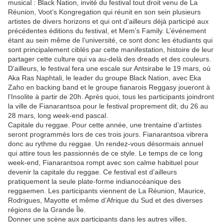
musical : Black Nation, invité du festival tout droit venu de La
Réunion, Voot’s Kongregation qui réunit en son sein plusieurs
artistes de divers horizons et qui ont d’ailleurs déjà participé aux
précédentes éditions du festival, et Mem’s Family. L’événement
étant au sein même de l’université, ce sont donc les étudiants qui
sont principalement ciblés par cette manifestation, histoire de leur
partager cette culture qui va au-delà des dreads et des couleurs.
D’ailleurs, le festival fera une escale sur Antsirabe le 19 mars, où
Aka Ras Naphtali, le leader du groupe Black Nation, avec Eka
Zaho en backing band et le groupe fianarois Reggasy joueront à
l’Insolite à partir de 20h. Après quoi, tous les participants joindront
la ville de Fianarantsoa pour le festival proprement dit, du 26 au
28 mars, long week-end pascal.
Capitale du reggae. Pour cette année, une trentaine d’artistes
seront programmés lors de ces trois jours. Fianarantsoa vibrera
donc au rythme du reggae. Un rendez-vous désormais annuel
qui attire tous les passionnés de ce style. Le temps de ce long
week-end, Fianarantsoa rompt avec son calme habituel pour
devenir la capitale du reggae. Ce festival est d’ailleurs
pratiquement la seule plate-forme indianocéanique des
reggaemen. Les participants viennent de La Réunion, Maurice,
Rodrigues, Mayotte et même d’Afrique du Sud et des diverses
régions de la Grande Île.
Donner une scène aux participants dans les autres villes,