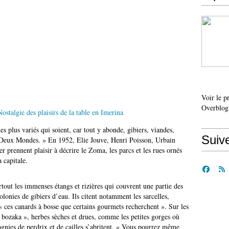
Voir le p
Overblog
es plus variés qui soient, car tout y abonde, gibiers, viandes,
Suiv
es Deux Mondes. » En 1952, Elie Jouve, Henri Poisson, Urbain
prennent plaisir à décrire le Zoma, les parcs et les rues ornés
a capitale.
surtout les immenses étangs et rizières qui couvrent une partie des
lonies de gibiers d’eau. Ils citent notamment les sarcelles,
« ces canards à bosse que certains gourmets recherchent ». Sur les
 bozaka », herbes sèches et drues, comme les petites gorges où
gnies de perdrix et de cailles s’abritent. « Vous pourrez même