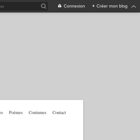
Connexion
+
Créer mon blog
es
Poèmes
Coutumes
Contact