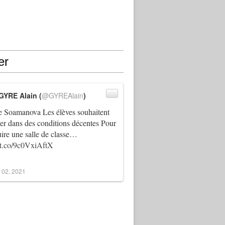
er
GYRE Alain (
@GYREAlain
)
 Soamanova Les élèves souhaitent
ller dans des conditions décentes Pour
uire une salle de classe…
//t.co/9c0VxiAftX
 02, 2021