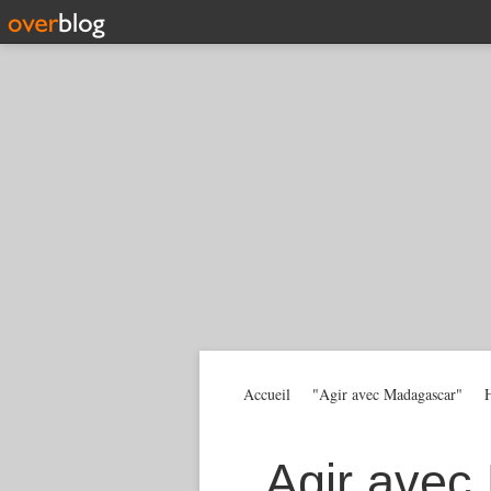
Accueil
"Agir avec Madagascar"
H
Agir avec