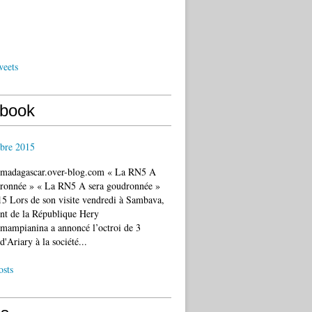
weets
book
bre 2015
c.madagascar.over-blog.com « La RN5 A
dronnée » « La RN5 A sera goudronnée »
5 Lors de son visite vendredi à Sambava,
ent de la République Hery
mampianina a annoncé l’octroi de 3
d'Ariary à la société...
osts