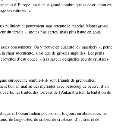
 que celui d’Europe, mais en si grand nombre que sa destruction est
age les cultures. »
ues pullulent et pourvoient sans retenue le marché. Moins grosse
veur du terroir », moins fine certes, mais plus haute en gout.
l, assez poissonneux. On y trouve en quantité le« marakely », petite
 la chair succulente, ainsi que de grosses anguilles. Les petits
e crevettes d’eau douce, « à la saveur desquelles peu de crustacés
ine européenne semble-t-il- sont friands de grenouilles,
ment bon an mal an des myriades avec beaucoup de beurre, d’ail
ouverte, les truites des torrents de l’Ankaratra font la tentation de
mbique et l’océan Indien pourvoient, toujours en abondance, les
ssons, de langoustes, de crabes, de crustacés, d’huitres et de