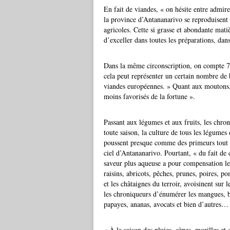
En fait de viandes, « on hésite entre admire
la province d’Antananarivo se reproduisent 
agricoles. Cette si grasse et abondante mati
d’exceller dans toutes les préparations, dans
Dans la même circonscription, on compte 70
cela peut représenter un certain nombre de b
viandes européennes. » Quant aux moutons, 
moins favorisés de la fortune ».
Passant aux légumes et aux fruits, les chro
toute saison, la culture de tous les légumes 
poussent presque comme des primeurs tout a
ciel d’Antananarivo. Pourtant, « du fait de 
saveur plus aqueuse a pour compensation leu
raisins, abricots, pêches, prunes, poires, p
et les châtaignes du terroir, avoisinent sur l
les chroniqueurs d’énumérer les mangues, ban
papayes, ananas, avocats et bien d’autres…
« À la saison des pluies, cèpes, morilles et 