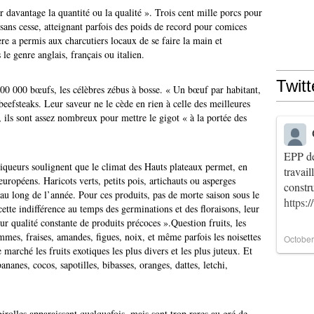
r davantage la quantité ou la qualité ». Trois cent mille porcs pour
sans cesse, atteignant parfois des poids de record pour comices
ère a permis aux charcutiers locaux de se faire la main et
 le genre anglais, français ou italien.
Twitt
0 000 bœufs, les célèbres zébus à bosse. « Un bœuf par habitant,
eefsteaks. Leur saveur ne le cède en rien à celle des meilleures
ils sont assez nombreux pour mettre le gigot « à la portée des
EPP de
niqueurs soulignent que le climat des Hauts plateaux permet, en
travai
européens. Haricots verts, petits pois, artichauts ou asperges
constr
u long de l’année. Pour ces produits, pas de morte saison sous le
https:
cette indifférence au temps des germinations et des floraisons, leur
r qualité constante de produits précoces ».Question fruits, les
ommes, fraises, amandes, figues, noix, et même parfois les noisettes
October
e marché les fruits exotiques les plus divers et les plus juteux. Et
anes, cocos, sapotilles, bibasses, oranges, dattes, letchi,
girolles apparaissent quelquefois, mais sont trop rares au gré de