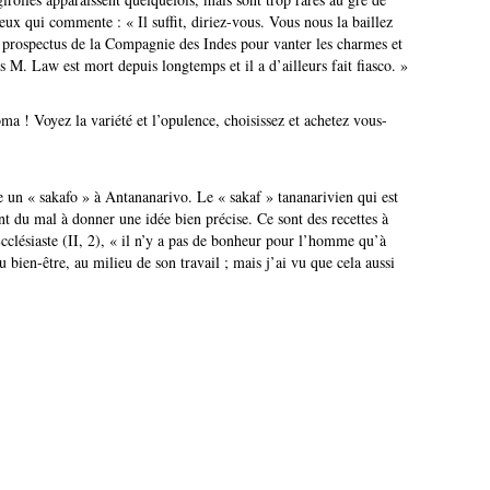
ux qui commente : « Il suffit, diriez-vous. Vous nous la baillez
n prospectus de la Compagnie des Indes pour vanter les charmes et
 M. Law est mort depuis longtemps et il a d’ailleurs fait fiasco. »
a ! Voyez la variété et l’opulence, choisissez et achetez vous-
ne un « sakafo » à Antananarivo. Le « sakaf » tananarivien qui est
ent du mal à donner une idée bien précise. Ce sont des recettes à
clésiaste (II, 2), « il n’y a pas de bonheur pour l’homme qu’à
u bien-être, au milieu de son travail ; mais j’ai vu que cela aussi