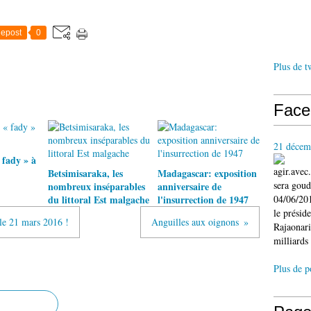
epost
0
Plus de t
Face
21 décem
 fady » à
agir.ave
Betsimisaraka, les
Madagascar: exposition
sera gou
nombreux inséparables
anniversaire de
du littoral Est malgache
l'insurrection de 1947
04/06/201
le présid
le 21 mars 2016 !
Anguilles aux oignons
Rajaonari
milliards 
Plus de p