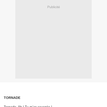
Publicité
TORNADE
Tornade, Ah ! Tu m’as ravagée !