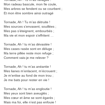
Mon radeau bascule, mon île coule,
Mes arbres se fendent ou se courbent ;
Et mon être sombre ainsi outragé
Tornade, Ah ! Tu m’as détruite !
Mes sources s’envasent, souillées ;
Mes pas s’éteignent, embourbés ;
Ma vie et mon espoir s’effritent …
Tornade, Ah ! tu m’as dévastée !
Mes cases rasée sont en déluge ;
Ma terre pillée reste mon refuge ;
Comment vais-je me relever ?
Tornade, Ah ! tu m’as anéantie !
Mes lianes m’enlacent, m’écrouent ;
Je m’enlise au fond de mon trou ;
Je me bats pour rester en vie !
Tornade, Ah ! tu m’as engloutie !
Mes yeux sont bien aveuglés ;
Mes cœur et âme se sont égarés ;
Mais ma foi, elle n’est pas enfouie !