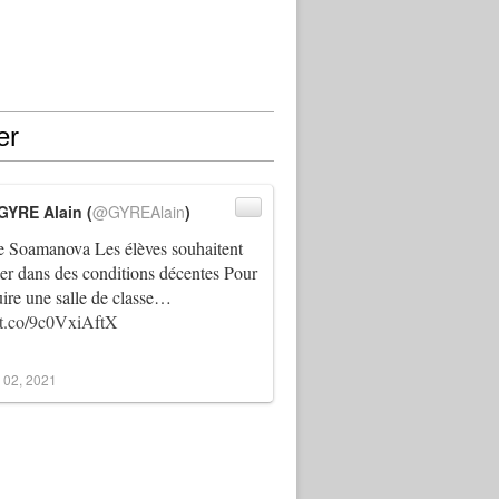
er
GYRE Alain (
@GYREAlain
)
 Soamanova Les élèves souhaitent
ller dans des conditions décentes Pour
uire une salle de classe…
//t.co/9c0VxiAftX
 02, 2021