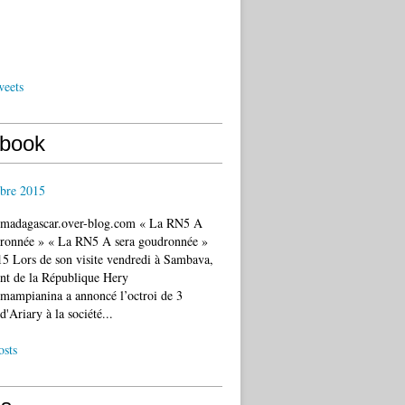
weets
book
bre 2015
c.madagascar.over-blog.com « La RN5 A
dronnée » « La RN5 A sera goudronnée »
5 Lors de son visite vendredi à Sambava,
ent de la République Hery
mampianina a annoncé l’octroi de 3
d'Ariary à la société...
osts