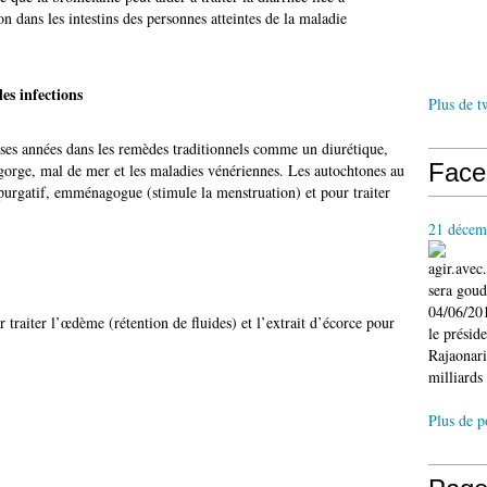
on dans les intestins des personnes atteintes de la maladie
es infections
Plus de t
uses années dans les remèdes traditionnels comme un diurétique,
Face
 gorge, mal de mer et les maladies vénériennes. Les autochtones au
purgatif, emménagogue (stimule la menstruation) et pour traiter
21 décem
agir.ave
sera gou
04/06/201
r traiter l’œdème (rétention de fluides) et l’extrait d’écorce pour
le présid
Rajaonari
milliards 
Plus de p