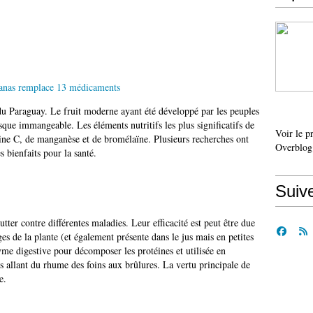
 du Paraguay. Le fruit moderne ayant été développé par les peuples
que immangeable. Les éléments nutritifs les plus significatifs de
Voir le p
mine C, de manganèse et de bromélaïne. Plusieurs recherches ont
Overblog
es bienfaits pour la santé.
Suiv
lutter contre différentes maladies. Leur efficacité est peut être due
es de la plante (et également présente dans le jus mais en petites
me digestive pour décomposer les protéines et utilisée en
 allant du rhume des foins aux brûlures. La vertu principale de
e.