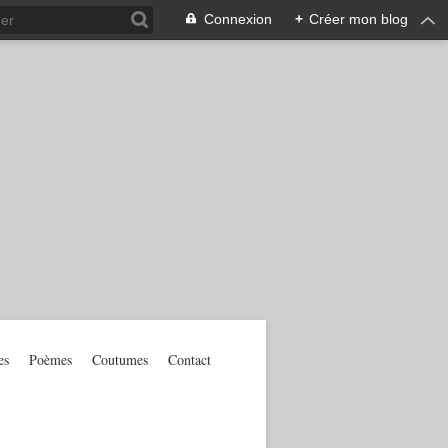
Connexion
+
Créer mon blog
es
Poèmes
Coutumes
Contact