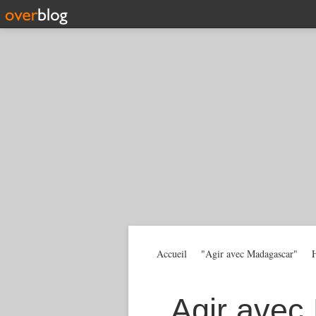
Accueil
"Agir avec Madagascar"
H
Agir avec