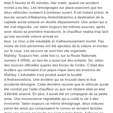
était 5 heures et 45 minutes, hier matin, quand cet accident
mortel a eu lieu. Les témoignages sur place avancent que les
deux véhicules roulaient à tombeau ouvert. A cet instant précis, le
taxi-be venant d’Alakamisy-Ambohidratrimo à destination de la
capitale aurait entamé un double dépassement. Une action qui a
été mal négociée, car selon toujours les mêmes sources, après
avoir réussi sa première manœuvre, le chauffeur réalisa trop tard
qu’une seconde voiture arrivait en
face. Le choc a été inévitable et malheureusement mortel. Pas
moins de trois personnes ont été éjectées de la voiture et mortes
sur le coup. Les secours se sont très vite organisés.
Mahitsy. Toujours hier, cette fois-ci, sur la Route Nationale
numéro 4 (RN4), un taxi-be a aussi tué des enfants. Six, selon
des sources officielles auprès des forces de l’ordre. C’était des
écoliers qui rentraient d’un pique-nique dans les environs de
Mahitsy. L’inévitable s’est produit avant la localité
d’Andranovelona. Une écolière qui se trouvait dans le bus
accidenté témoigne. Cette dernière raconte que le véhicule aurait
été conduit par l’aide-chauffeur vu que son titulaire était en état
d’ébriété avancé. En plus, il aurait été en compagnie de sa petite
amie. Une inconscience regrettable qui a coûté la vie à des
innocents. Selon toujours ce même témoignage, deux voitures
parmi les seize qui composaient le convoi se seraient lancées