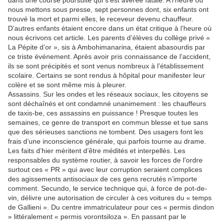
dans une course poursuite qui s’est avérée fatale. A l’heure où
nous mettons sous presse, sept personnes dont, six enfants ont
trouvé la mort et parmi elles, le receveur devenu chauffeur.
D’autres enfants étaient encore dans un état critique à l’heure où
nous écrivons cet article. Les parents d’élèves du collège privé «
La Pépite d’or », sis à Ambohimanarina, étaient abasourdis par
ce triste événement. Après avoir pris connaissance de l’accident,
ils se sont précipités et sont venus nombreux à l’établissement
scolaire. Certains se sont rendus à hôpital pour manifester leur
colère et se sont même mis à pleurer.
Assassins. Sur les ondes et les réseaux sociaux, les citoyens se
sont déchaînés et ont condamné unanimement : les chauffeurs
de taxis-be, ces assassins en puissance ! Presque toutes les
semaines, ce genre de transport en commun blesse et tue sans
que des sérieuses sanctions ne tombent. Des usagers font les
frais d’une inconscience générale, qui parfois tourne au drame.
Les faits d’hier méritent d’être médités et interpellés. Les
responsables du système routier, à savoir les forces de l’ordre
surtout ces « PR » qui avec leur corruption seraient complices
des agissements antisociaux de ces gens recrutés n’importe
comment. Secundo, le service technique qui, à force de pot-de-
vin, délivre une autorisation de circuler à ces voitures du « temps
de Gallieni ». Du centre immatriculateur pour ces « permis dindon
» littéralement « permis vorontsiloza ». En passant par le