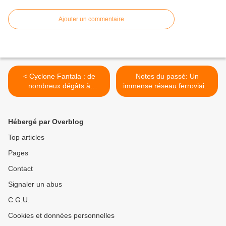
Ajouter un commentaire
< Cyclone Fantala : de
Notes du passé: Un
nombreux dégâts à
immense réseau ferroviaire
Farquhar, îles des
pour une Grande île >
Seychelles
Hébergé par Overblog
Top articles
Pages
Contact
Signaler un abus
C.G.U.
Cookies et données personnelles