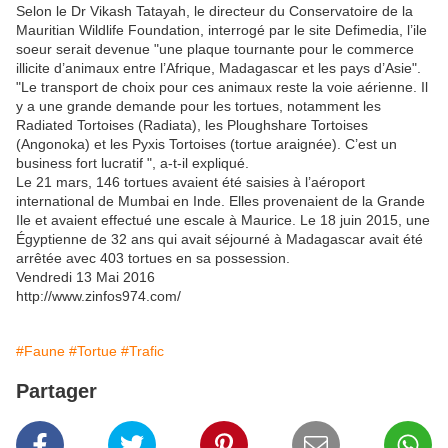
Selon le Dr Vikash Tatayah, le directeur du Conservatoire de la
Mauritian Wildlife Foundation, interrogé par le site Defimedia, l’ile
soeur serait devenue "une plaque tournante pour le commerce
illicite d’animaux entre l’Afrique, Madagascar et les pays d’Asie".
"Le transport de choix pour ces animaux reste la voie aérienne. Il
y a une grande demande pour les tortues, notamment les
Radiated Tortoises (Radiata), les Ploughshare Tortoises
(Angonoka) et les Pyxis Tortoises (tortue araignée). C’est un
business fort lucratif ", a-t-il expliqué.
Le 21 mars, 146 tortues avaient été saisies à l’aéroport
international de Mumbai en Inde. Elles provenaient de la Grande
Ile et avaient effectué une escale à Maurice. Le 18 juin 2015, une
Égyptienne de 32 ans qui avait séjourné à Madagascar avait été
arrêtée avec 403 tortues en sa possession.
Vendredi 13 Mai 2016
http://www.zinfos974.com/
#Faune
#Tortue
#Trafic
Partager