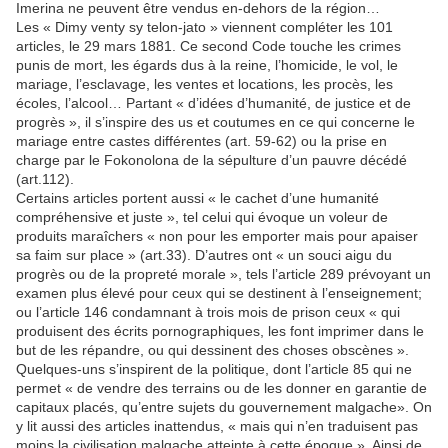
Imerina ne peuvent être vendus en-dehors de la région…
Les « Dimy venty sy telon-jato » viennent compléter les 101
articles, le 29 mars 1881. Ce second Code touche les crimes
punis de mort, les égards dus à la reine, l’homicide, le vol, le
mariage, l’esclavage, les ventes et locations, les procès, les
écoles, l’alcool… Partant « d’idées d’humanité, de justice et de
progrès », il s’inspire des us et coutumes en ce qui concerne le
mariage entre castes différentes (art. 59-62) ou la prise en
charge par le Fokonolona de la sépulture d’un pauvre décédé
(art.112).
Certains articles portent aussi « le cachet d’une humanité
compréhensive et juste », tel celui qui évoque un voleur de
produits maraîchers « non pour les emporter mais pour apaiser
sa faim sur place » (art.33). D’autres ont « un souci aigu du
progrès ou de la propreté morale », tels l’article 289 prévoyant un
examen plus élevé pour ceux qui se destinent à l’enseignement;
ou l’article 146 condamnant à trois mois de prison ceux « qui
produisent des écrits pornographiques, les font imprimer dans le
but de les répandre, ou qui dessinent des choses obscènes ».
Quelques-uns s’inspirent de la politique, dont l’article 85 qui ne
permet « de vendre des terrains ou de les donner en garantie de
capitaux placés, qu’entre sujets du gouvernement malgache». On
y lit aussi des articles inattendus, « mais qui n’en traduisent pas
moins la civilisation malgache atteinte à cette époque ». Ainsi de