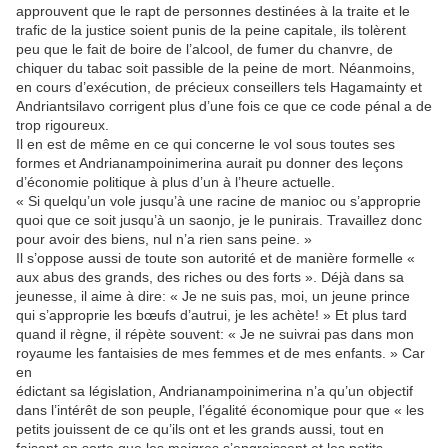
approuvent que le rapt de personnes destinées à la traite et le
trafic de la justice soient punis de la peine capitale, ils tolèrent
peu que le fait de boire de l’alcool, de fumer du chanvre, de
chiquer du tabac soit passible de la peine de mort. Néanmoins,
en cours d’exécution, de précieux conseillers tels Hagamainty et
Andriantsilavo corrigent plus d’une fois ce que ce code pénal a de
trop rigoureux.
Il en est de même en ce qui concerne le vol sous toutes ses
formes et Andrianampoini­merina aurait pu donner des leçons
d’économie politique à plus d’un à l’heure actuelle.
« Si quelqu’un vole jusqu’à une racine de manioc ou s’approprie
quoi que ce soit jusqu’à un saonjo, je le punirais. Travaillez donc
pour avoir des biens, nul n’a rien sans peine. »
Il s’oppose aussi de toute son autorité et de manière formelle «
aux abus des grands, des riches ou des forts ». Déjà dans sa
jeunesse, il aime à dire: « Je ne suis pas, moi, un jeune prince
qui s’approprie les bœufs d’autrui, je les achète! » Et plus tard
quand il règne, il répète souvent: « Je ne suivrai pas dans mon
royaume les fantaisies de mes femmes et de mes enfants. » Car
en
édictant sa législation, Andrianampoinimerina n’a qu’un objectif
dans l’intérêt de son peuple, l’égalité économique pour que « les
petits jouissent de ce qu’ils ont et les grands aussi, tout en