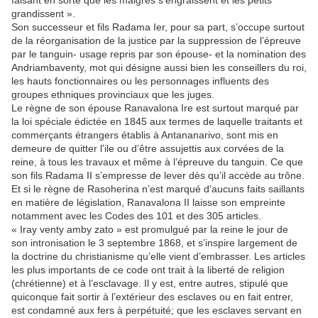
faisant en sorte que les maigres s’engraissent et les petits
grandissent ».
Son successeur et fils Radama Ier, pour sa part, s’occupe surtout
de la réorganisation de la justice par la suppression de l’épreuve
par le tanguin- usage repris par son épouse- et la nomination des
Andriambaventy, mot qui désigne aussi bien les conseillers du roi,
les hauts fonctionnaires ou les personnages influents des
groupes ethniques provinciaux que les juges.
Le règne de son épouse Ranavalona Ire est surtout marqué par
la loi spéciale édictée en 1845 aux termes de laquelle traitants et
commerçants étrangers établis à Antananarivo, sont mis en
demeure de quitter l’ile ou d’être assujettis aux corvées de la
reine, à tous les travaux et même à l’épreuve du tanguin. Ce que
son fils Radama II s’empresse de lever dès qu’il accède au trône.
Et si le règne de Rasoherina n’est marqué d’aucuns faits saillants
en matière de législation, Ranavalona II laisse son empreinte
notamment avec les Codes des 101 et des 305 articles.
« Iray venty amby zato » est promulgué par la reine le jour de
son intronisation le 3 septembre 1868, et s’inspire largement de
la doctrine du christianisme qu’elle vient d’embrasser. Les articles
les plus importants de ce code ont trait à la liberté de religion
(chrétienne) et à l’esclavage. Il y est, entre autres, stipulé que
quiconque fait sortir à l’extérieur des esclaves ou en fait entrer,
est condamné aux fers à perpétuité; que les esclaves servant en