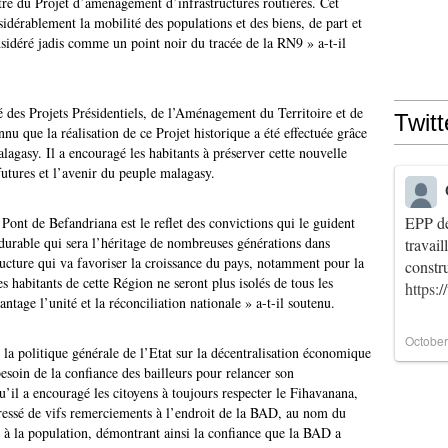
tre du Projet d’aménagement d’infrastructures routières. Cet
idérablement la mobilité des populations et des biens, de part et
nsidéré jadis comme un point noir du tracée de la RN9 » a-t-il
 des Projets Présidentiels, de l’Aménagement du Territoire et de
Twitt
 que la réalisation de ce Projet historique a été effectuée grâce
alagasy. Il a encouragé les habitants à préserver cette nouvelle
futures et l’avenir du peuple malagasy.
EPP de
ont de Befandriana est le reflet des convictions qui le guident
durable qui sera l’héritage de nombreuses générations dans
travai
tructure qui va favoriser la croissance du pays, notamment pour la
constr
habitants de cette Région ne seront plus isolés de tous les
https:
antage l’unité et la réconciliation nationale » a-t-il soutenu.
October
e la politique générale de l’Etat sur la décentralisation économique
esoin de la confiance des bailleurs pour relancer son
’il a encouragé les citoyens à toujours respecter le Fihavanana,
dressé de vifs remerciements à l’endroit de la BAD, au nom du
n à la population, démontrant ainsi la confiance que la BAD a