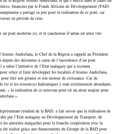
ud de la Région Atsimo Andrefana, et qui s’inscrit dans le cadre du
utières, financées par le Fonds Africain de Développement (FAD)
ampianina a partagé sa joie pour la réalisation de ce pont, car
averser en période de crue.
 un pont moderne ici, et le cauchemar d’antan est ainsi vite
d’Atsimo Andrefana, le Chef de la Région a rappelé au Président
ts depuis des décennies à cause de l’inexistence d’un pont
Il a salué l’initiative de l’Etat malagasy qui a reconnu
our relier et faire développer les localités d’Atsimo Andrefana,
e pour être son grenier et son moteur de croissance. Car de
e riz et les ressources halieutiques y sont extrêmement abondants,
, « la réalisation de ce nouveau pont est un atout majeur pour
drefana ».
résentant résident de la BAD, a fait savoir que la réalisation de
ordée par l’Etat malagasy au Développement du Transport, de
ié les autorités malgaches pour la franche coopération avec la
 a été réalisé grâce aux financements du Groupe de la BAD pour