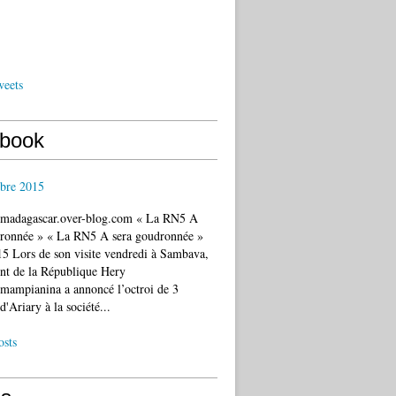
weets
book
bre 2015
c.madagascar.over-blog.com « La RN5 A
dronnée » « La RN5 A sera goudronnée »
5 Lors de son visite vendredi à Sambava,
ent de la République Hery
mampianina a annoncé l’octroi de 3
d'Ariary à la société...
osts