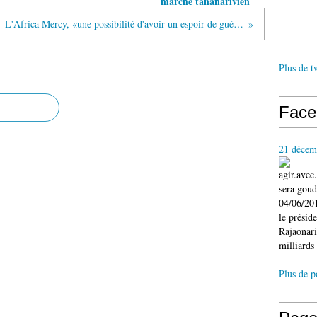
marché tananarivien
L'Africa Mercy, «une possibilité d'avoir un espoir de guérison», selon Robin McAlpine
Plus de t
Face
21 décem
agir.ave
sera gou
04/06/201
le présid
Rajaonari
milliards 
Plus de p