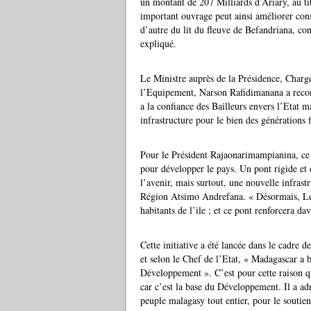
un montant de 207 Milliards d’Ariary, au ti
important ouvrage peut ainsi améliorer cons
d’autre du lit du fleuve de Befandriana, co
expliqué.
Le Ministre auprès de la Présidence, Chargé
l’Equipement, Narson Rafidimanana a reconnu
a la confiance des Bailleurs envers l’Etat m
infrastructure pour le bien des générations 
Pour le Président Rajaonarimampianina, ce P
pour développer le pays. Un pont rigide et 
l’avenir, mais surtout, une nouvelle infras
Région Atsimo Andrefana. « Désormais, Les 
habitants de l’ile ; et ce pont renforcera dav
Cette initiative a été lancée dans le cadre d
et selon le Chef de l’Etat, « Madagascar a b
Développement ». C’est pour cette raison qu
car c’est la base du Développement. Il a a
peuple malagasy tout entier, pour le soutie