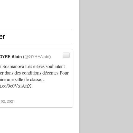
er
GYRE Alain (
@GYREAlain
)
 Soamanova Les élèves souhaitent
ller dans des conditions décentes Pour
uire une salle de classe…
//t.co/9c0VxiAftX
 02, 2021