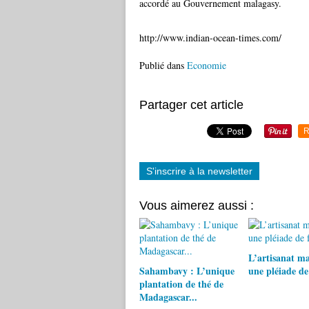
accordé au Gouvernement malagasy.
http://www.indian-ocean-times.com/
Publié dans
Economie
Partager cet article
R
S'inscrire à la newsletter
Vous aimerez aussi :
L’artisanat ma
Sahambavy : L’unique
une pléiade de
plantation de thé de
Madagascar...