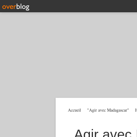
Accueil
"Agir avec Madagascar"
H
Agir avec