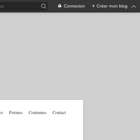
Connexion
+
Créer mon blog
es
Poèmes
Coutumes
Contact