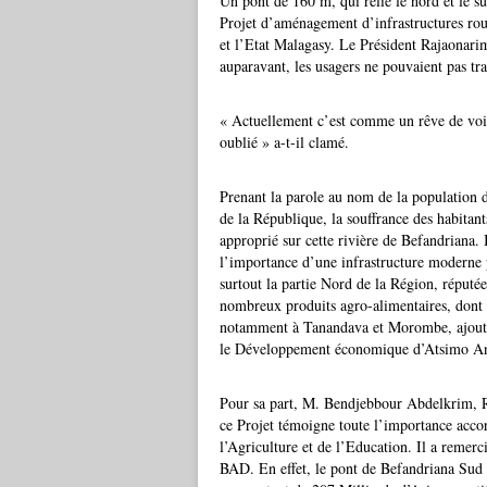
Un pont de 160 m, qui relie le nord et le s
Projet d’aménagement d’infrastructures ro
et l’Etat Malagasy. Le Président Rajaonarim
auparavant, les usagers ne pouvaient pas tr
« Actuellement c’est comme un rêve de voir
oublié » a-t-il clamé.
Prenant la parole au nom de la population 
de la République, la souffrance des habitan
approprié sur cette rivière de Befandriana. 
l’importance d’une infrastructure moderne p
surtout la partie Nord de la Région, réputé
nombreux produits agro-alimentaires, dont l
notamment à Tanandava et Morombe, ajoutant
le Développement économique d’Atsimo An
Pour sa part, M. Bendjebbour Abdelkrim, Rep
ce Projet témoigne toute l’importance acc
l’Agriculture et de l’Education. Il a remerc
BAD. En effet, le pont de Befandriana Sud