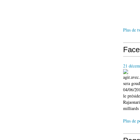
Plus de t
Face
21 décem
agir.ave
sera gou
04/06/201
le présid
Rajaonari
milliards 
Plus de p