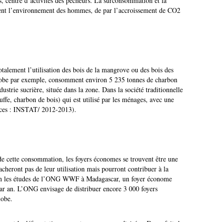
es, centre d’activités des pêcheurs. La surconsommation et la
ment l’environnement des hommes, de par l’accroissement de CO2
 totalement l’utilisation des bois de la mangrove ou des bois des
lobe par exemple, consomment environ 5 235 tonnes de charbon
ustrie sucrière, située dans la zone. Dans la société traditionnelle
uffe, charbon de bois) qui est utilisé par les ménages, avec une
urces : INSTAT/ 2012-2013).
n de cette consommation, les foyers économes se trouvent être une
acheront pas de leur utilisation mais pourront contribuer à la
elon les études de l’ONG WWF à Madagascar, un foyer économe
par an. L’ONG envisage de distribuer encore 3 000 foyers
lobe.