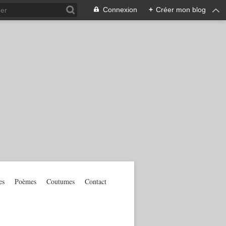
Connexion
+
Créer mon blog
es
Poèmes
Coutumes
Contact