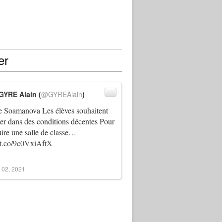
er
GYRE Alain (
@GYREAlain
)
 Soamanova Les élèves souhaitent
ller dans des conditions décentes Pour
uire une salle de classe…
//t.co/9c0VxiAftX
 02, 2021