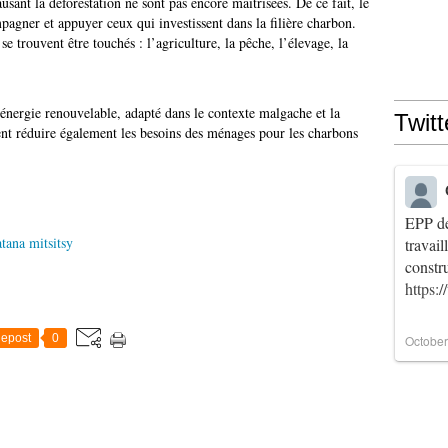
ausant la déforestation ne sont pas encore maîtrisées. De ce fait, le
agner et appuyer ceux qui investissent dans la filière charbon.
se trouvent être touchés : l’agriculture, la pêche, l’élevage, la
’énergie renouvelable, adapté dans le contexte malgache et la
Twitt
uvent réduire également les besoins des ménages pour les charbons
EPP de
tana mitsitsy
travai
constr
https:
epost
0
October