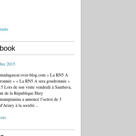
weets
book
bre 2015
c.madagascar.over-blog.com « La RN5 A
dronnée » « La RN5 A sera goudronnée »
5 Lors de son visite vendredi à Sambava,
ent de la République Hery
mampianina a annoncé l’octroi de 3
d'Ariary à la société...
osts