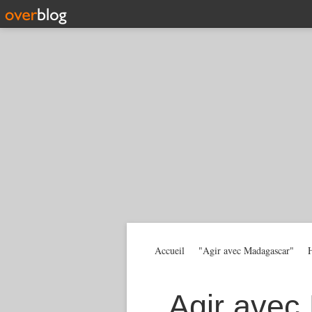
Accueil
"Agir avec Madagascar"
H
Agir avec