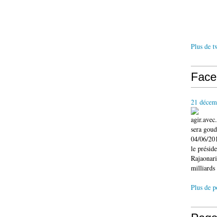
Plus de t
Face
21 décem
agir.ave
sera gou
04/06/201
le présid
Rajaonari
milliards 
Plus de p