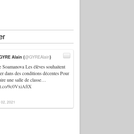
er
GYRE Alain (
@GYREAlain
)
 Soamanova Les élèves souhaitent
ller dans des conditions décentes Pour
uire une salle de classe…
//t.co/9c0VxiAftX
 02, 2021