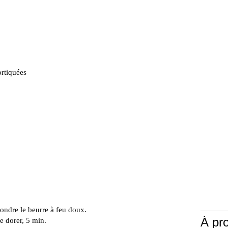
ortiquées
fondre le beurre à feu doux.
À pr
re dorer, 5 min.