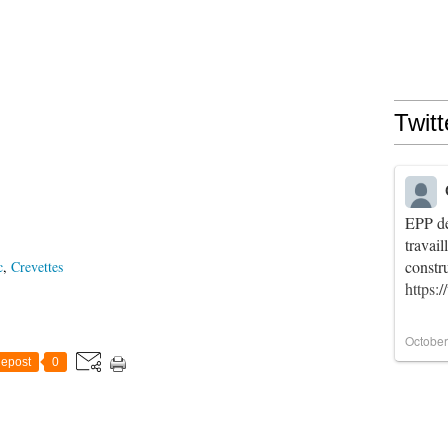
Twitt
EPP de
travai
constr
c
,
Crevettes
https:
October
epost
0