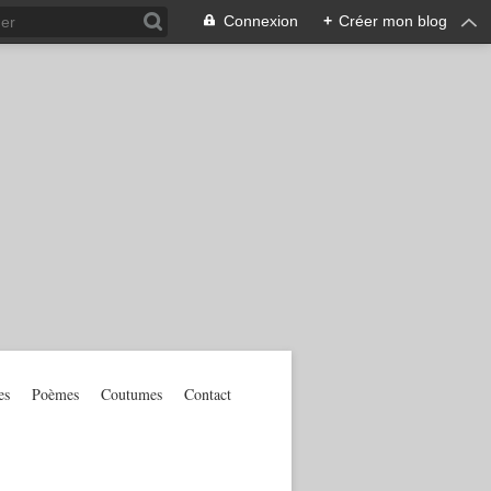
Connexion
+
Créer mon blog
es
Poèmes
Coutumes
Contact