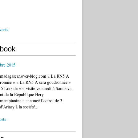
weets
book
bre 2015
c.madagascar.over-blog.com « La RN5 A
dronnée » « La RN5 A sera goudronnée »
5 Lors de son visite vendredi à Sambava,
ent de la République Hery
mampianina a annoncé l’octroi de 3
d'Ariary à la société...
osts