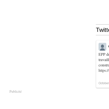
Twitt
EPP de
travai
constr
https:
October
Publicité