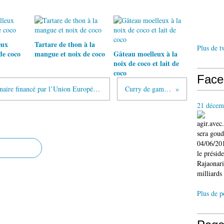
eux
Tartare de thon à la
Plus de t
de coco
mangue et noix de coco
Gâteau moelleux à la
noix de coco et lait de
coco
Face
Is’art galerie – Un projet multidisciplinaire financé par l’Union Européenne
Curry de gambas
21 décem
agir.ave
sera gou
04/06/201
le présid
Rajaonari
milliards 
Plus de p