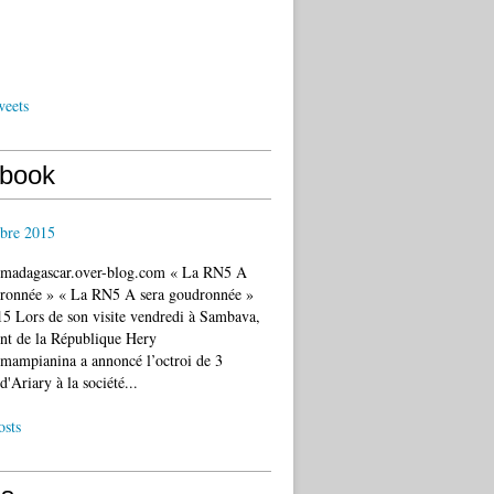
weets
book
bre 2015
c.madagascar.over-blog.com « La RN5 A
dronnée » « La RN5 A sera goudronnée »
5 Lors de son visite vendredi à Sambava,
ent de la République Hery
mampianina a annoncé l’octroi de 3
d'Ariary à la société...
osts