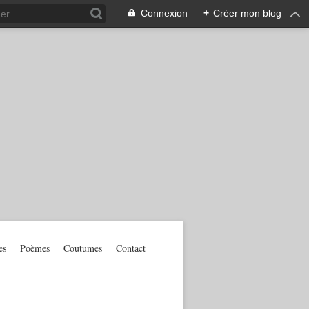
Connexion
+
Créer mon blog
es
Poèmes
Coutumes
Contact