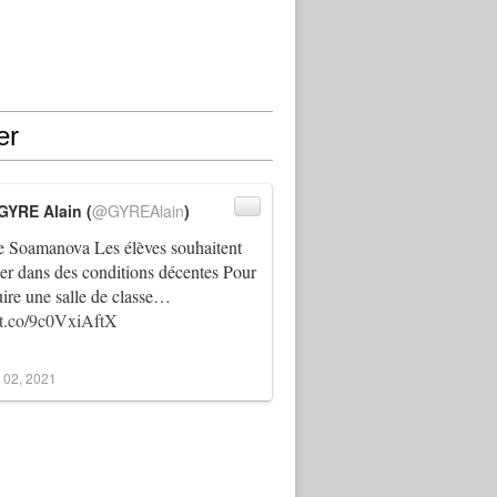
er
GYRE Alain (
@GYREAlain
)
 Soamanova Les élèves souhaitent
ller dans des conditions décentes Pour
uire une salle de classe…
//t.co/9c0VxiAftX
 02, 2021