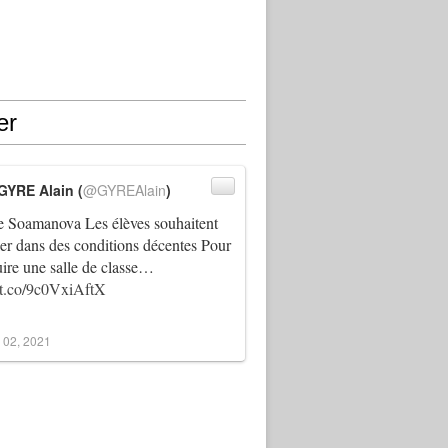
er
GYRE Alain (
@GYREAlain
)
 Soamanova Les élèves souhaitent
ller dans des conditions décentes Pour
uire une salle de classe…
//t.co/9c0VxiAftX
 02, 2021