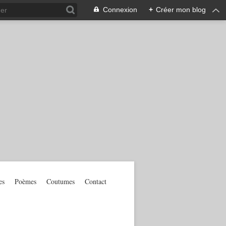
Connexion
+
Créer mon blog
es
Poèmes
Coutumes
Contact