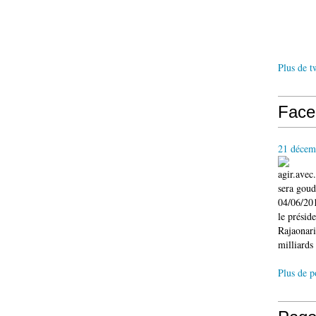
Plus de t
Face
21 décem
agir.ave
sera gou
04/06/201
le présid
Rajaonari
milliards 
Plus de p