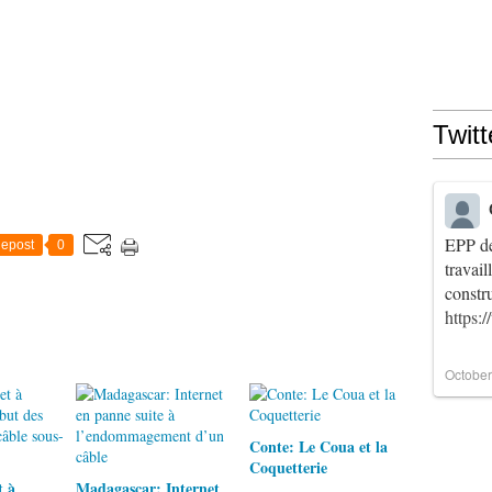
Twitt
EPP de
epost
0
travai
constr
https:
October
Conte: Le Coua et la
Coquetterie
t à
Madagascar: Internet