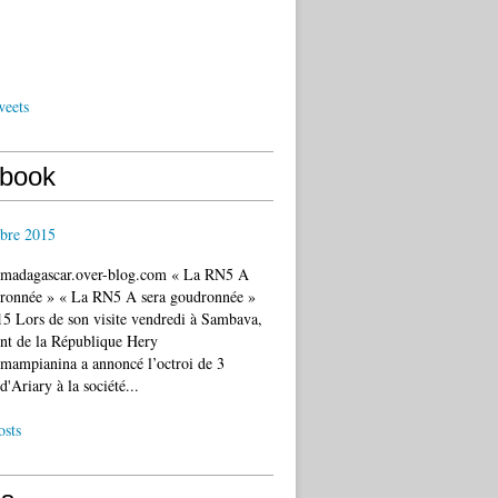
weets
book
bre 2015
c.madagascar.over-blog.com « La RN5 A
dronnée » « La RN5 A sera goudronnée »
5 Lors de son visite vendredi à Sambava,
ent de la République Hery
mampianina a annoncé l’octroi de 3
d'Ariary à la société...
osts