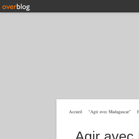
Accueil
"Agir avec Madagascar"
H
Agir avec