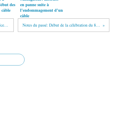
ébut des
en panne suite à
 câble
l’endommagement d’un
câble
Electrification rurale: les solutions «décentralisées», toujours en friche
Notes du passé: Début de la célébration du 8e anniversaire de la République