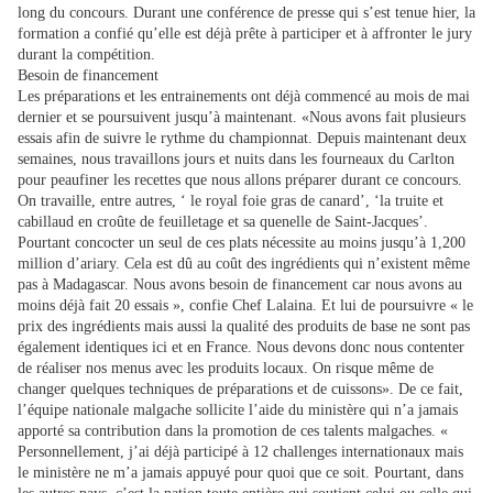
long du concours. Durant une conférence de presse qui s’est tenue hier, la
formation a confié qu’elle est déjà prête à participer et à affronter le jury
durant la compétition.
Besoin de financement
Les préparations et les entrainements ont déjà commencé au mois de mai
dernier et se poursuivent jusqu’à maintenant. «Nous avons fait plusieurs
essais afin de suivre le rythme du championnat. Depuis maintenant deux
semaines, nous travaillons jours et nuits dans les fourneaux du Carlton
pour peaufiner les recettes que nous allons préparer durant ce concours.
On travaille, entre autres, ‘ le royal foie gras de canard’, ‘la truite et
cabillaud en croûte de feuilletage et sa quenelle de Saint-Jacques’.
Pourtant concocter un seul de ces plats nécessite au moins jusqu’à 1,200
million d’ariary. Cela est dû au coût des ingrédients qui n’existent même
pas à Madagascar. Nous avons besoin de financement car nous avons au
moins déjà fait 20 essais », confie Chef Lalaina. Et lui de poursuivre « le
prix des ingrédients mais aussi la qualité des produits de base ne sont pas
également identiques ici et en France. Nous devons donc nous contenter
de réaliser nos menus avec les produits locaux. On risque même de
changer quelques techniques de préparations et de cuissons». De ce fait,
l’équipe nationale malgache sollicite l’aide du ministère qui n’a jamais
apporté sa contribution dans la promotion de ces talents malgaches. «
Personnellement, j’ai déjà participé à 12 challenges internationaux mais
le ministère ne m’a jamais appuyé pour quoi que ce soit. Pourtant, dans