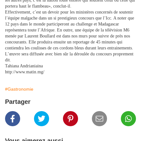
les autres pays, c’est la nation toute entière qui soutient celui ou celle qui
portera haut le flambeau», conclut-il.
Effectivement, c’est un devoir pour les ministères concernés de soutenir
l’équipe malgache dans un si prestigieux concours que l’Icc. A noter que
12 pays dans le monde participeront au challenge et Madagascar
représentera toute l’Afrique. En outre, une équipe de la télévision M6
menée par Laurent Boullard est dans nos murs pour suivre de près nos
concourants. Elle produira ensuite un reportage de 45 minutes qui
contiendra les coulisses de ces cordons bleus durant leurs entrainements.
L’œuvre sera diffusée avec bien sûr la déroulée du concours proprement
dit.
Tahiana Andrianiaina
http://www.matin.mg/
#Gastronomie
Partager
Vous aimerez aussi