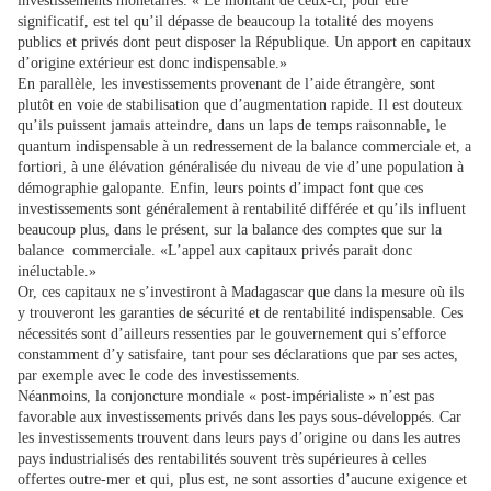
investissements monétaires. « Le montant de ceux-ci, pour être
significatif, est tel qu’il dépasse de beaucoup la totalité des moyens
publics et privés dont peut disposer la République. Un apport en capitaux
d’origine extérieur est donc indispensable.»
En parallèle, les investissements provenant de l’aide étrangère, sont
plutôt en voie de stabilisation que d’augmentation rapide. Il est douteux
qu’ils puissent jamais atteindre, dans un laps de temps raisonnable, le
quantum indispensable à un redressement de la balance commerciale et, a
fortiori, à une élévation généralisée du niveau de vie d’une population à
démographie galopante. Enfin, leurs points d’impact font que ces
investissements sont généralement à rentabilité différée et qu’ils influent
beaucoup plus, dans le présent, sur la balance des comptes que sur la
balance commerciale. «L’appel aux capitaux privés parait donc
inéluctable.»
Or, ces capitaux ne s’investiront à Madagascar que dans la mesure où ils
y trouveront les garanties de sécurité et de rentabilité indispensable. Ces
nécessités sont d’ailleurs ressenties par le gouvernement qui s’efforce
constamment d’y satisfaire, tant pour ses déclarations que par ses actes,
par exemple avec le code des investissements.
Néanmoins, la conjoncture mondiale « post-impérialiste » n’est pas
favorable aux investissements privés dans les pays sous-développés. Car
les investissements trouvent dans leurs pays d’origine ou dans les autres
pays industrialisés des rentabilités souvent très supérieures à celles
offertes outre-mer et qui, plus est, ne sont assorties d’aucune exigence et