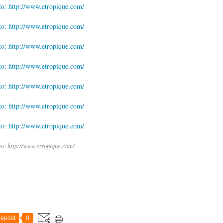
o: http://www.etropique.com/
epost
0