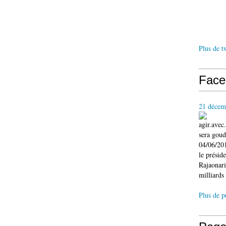
Plus de t
Face
21 décem
agir.ave
sera gou
04/06/201
le présid
Rajaonari
milliards 
Plus de p