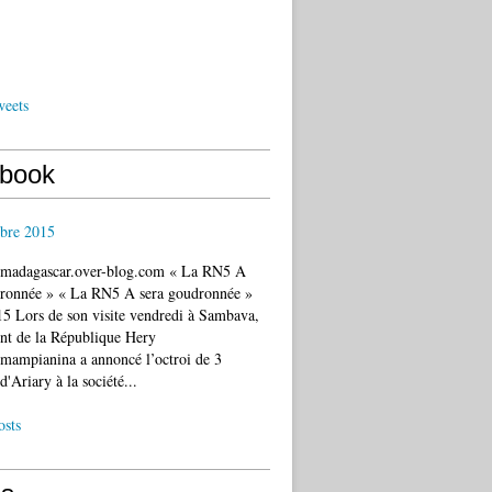
weets
book
bre 2015
c.madagascar.over-blog.com « La RN5 A
dronnée » « La RN5 A sera goudronnée »
5 Lors de son visite vendredi à Sambava,
ent de la République Hery
mampianina a annoncé l’octroi de 3
d'Ariary à la société...
osts