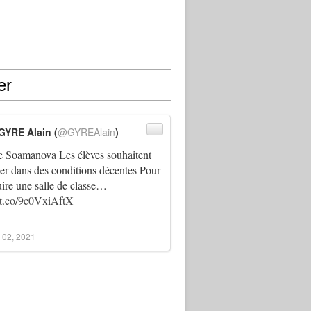
er
GYRE Alain (
@GYREAlain
)
 Soamanova Les élèves souhaitent
ller dans des conditions décentes Pour
uire une salle de classe…
//t.co/9c0VxiAftX
 02, 2021