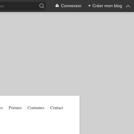
Connexion
+
Créer mon blog
es
Poèmes
Coutumes
Contact