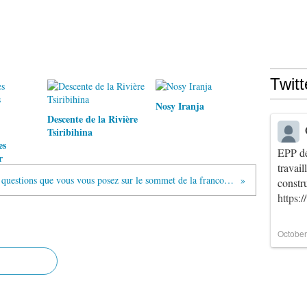
Twitt
Nosy Iranja
Descente de la Rivière
Tsiribihina
es
EPP de
r
travai
Les 5 questions que vous vous posez sur le sommet de la francophonie à Madagascar
constr
https:
October