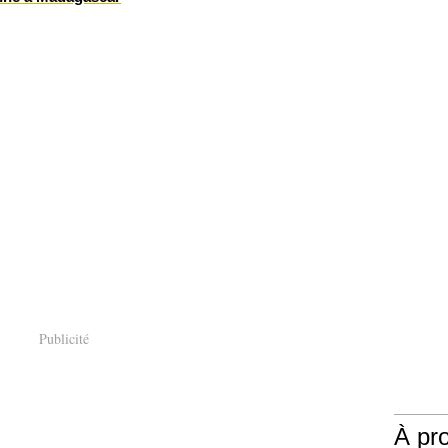
Publicité
À pr