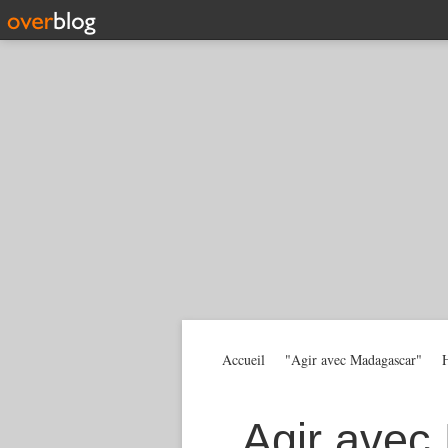
Accueil
"Agir avec Madagascar"
H
Agir avec