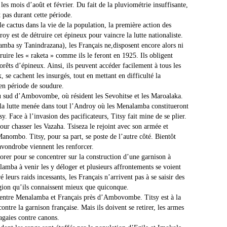
les mois d’août et février. Du fait de la pluviométrie insuffisante,
t pas durant cette période.
le cactus dans la vie de la population, la première action des
roy est de détruire cet épineux pour vaincre la lutte nationaliste.
mba sy Tanindrazana), les Français ne,disposent encore alors ni
ruire les « raketa » comme ils le feront en 1925. Ils obligent
rêts d’épineux. Ainsi, ils peuvent accéder facilement à tous les
 se cachent les insurgés, tout en mettant en difficulté la
 en période de soudure.
au sud d’Ambovombe, où résident les Sevohitse et les Maroalaka.
t la lutte menée dans tout l’Androy où les Menalamba constitueront
y. Face à l’invasion des pacificateurs, Titsy fait mine de se plier.
ur chasser les Vazaha. Tsiseza le rejoint avec son armée et
 Manombo. Titsy, pour sa part, se poste de l’autre côté. Bientôt
lavondrobe viennent les renforcer.
norer pour se concentrer sur la construction d’une garnison à
ba à venir les y déloger et plusieurs affrontements se voient
leurs raids incessants, les Français n’arrivent pas à se saisir des
égion qu’ils connaissent mieux que quiconque.
te entre Menalamba et Français près d’Ambovombe. Titsy est à la
tre la garnison française. Mais ils doivent se retirer, les armes
sagaies contre canons.