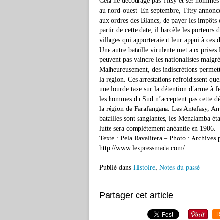
Cela ne décourage pas Titsy et ses hommes d
au nord-ouest. En septembre, Titsy annonce 
aux ordres des Blancs, de payer les impôts 
partir de cette date, il harcèle les porteurs 
villages qui apporteraient leur appui à ces d
Une autre bataille virulente met aux prise
peuvent pas vaincre les nationalistes malgré
Malheureusement, des indiscrétions permett
la région. Ces arrestations refroidissent qu
une lourde taxe sur la détention d’arme à f
les hommes du Sud n’acceptent pas cette déf
la région de Farafan­gana. Les Antefasy, An
batailles sont sanglantes, les Menalamba éta
lutte sera complètement anéantie en 1906.
Texte : Pela Ravalitera – Photo : Archives 
http://www.lexpressmada.com/
Publié dans
Histoire
,
Notes du passé
Partager cet article
R