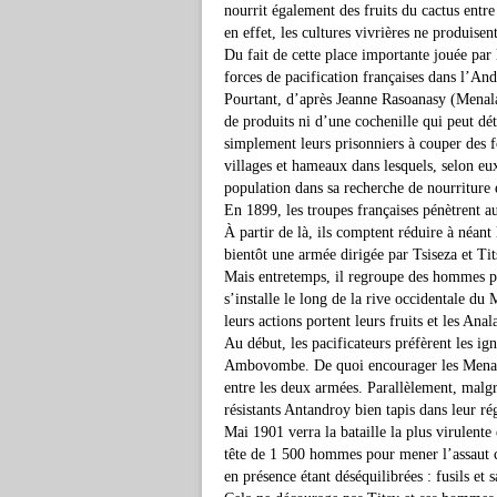
nourrit également des fruits du cactus entre 
en effet, les cultures vivrières ne produisen
Du fait de cette place importante jouée par 
forces de pacification françaises dans l’And
Pourtant, d’après Jeanne Rasoanasy (Menala
de produits ni d’une cochenille qui peut dét
simplement leurs prisonniers à couper des fo
villages et hameaux dans lesquels, selon eux,
population dans sa recherche de nourriture
En 1899, les troupes françaises pénètrent 
À partir de là, ils comptent réduire à néan
bientôt une armée dirigée par Tsiseza et Tits
Mais entretemps, il regroupe des hommes po
s’installe le long de la rive occidentale du
leurs actions portent leurs fruits et les Ana
Au début, les pacificateurs préfèrent les ig
Ambovombe. De quoi encourager les Menalam
entre les deux armées. Parallèlement, malgré 
résistants Antandroy bien tapis dans leur r
Mai 1901 verra la bataille la plus virulen
tête de 1 500 hommes pour mener l’assaut con
en présence étant déséquilibrées : fusils et 