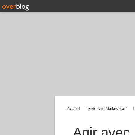
Accueil
"Agir avec Madagascar"
H
Agir avec