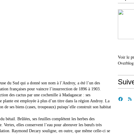
Voir le p
Overblog
Suiv
neuse du Sud qui a donné son nom à l’Androy, a été l’un des
ication françaises pour vaincre l’insurrection de 1896 à 1903.
ion des cactus par une cochenille à Madagascar : ses
e plante est employée à plus d’un titre dans la région Androy. La
n de ses biens (cases, troupeaux) puisqu’elle construit son habitat
du bétail. Brûlées, ses feuilles complètent les herbes des
e. Vertes, elles conservent l’eau pour abreuver les bœufs très
ulation. Raymond Decary souligne, en outre, que même celle-ci se