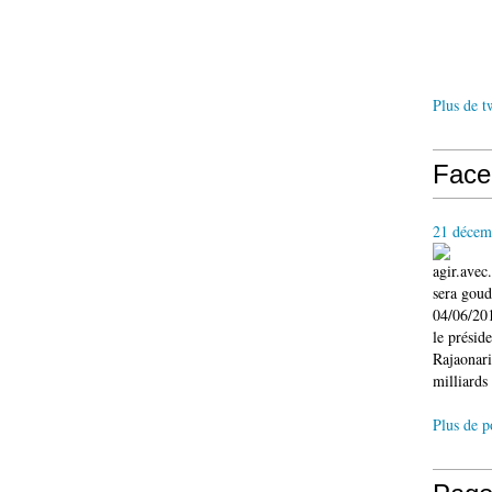
Plus de t
Face
21 décem
agir.ave
sera gou
04/06/201
le présid
Rajaonari
milliards 
Plus de p