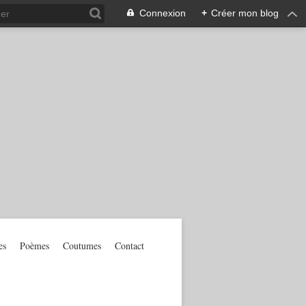
Connexion
+
Créer mon blog
es
Poèmes
Coutumes
Contact