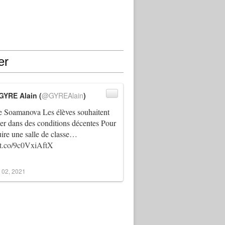
er
GYRE Alain (
@GYREAlain
)
 Soamanova Les élèves souhaitent
ller dans des conditions décentes Pour
uire une salle de classe…
//t.co/9c0VxiAftX
 02, 2021