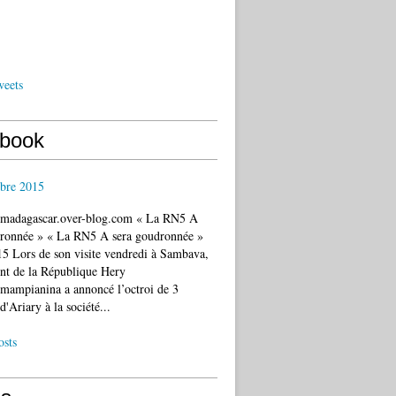
weets
book
bre 2015
c.madagascar.over-blog.com « La RN5 A
dronnée » « La RN5 A sera goudronnée »
5 Lors de son visite vendredi à Sambava,
ent de la République Hery
mampianina a annoncé l’octroi de 3
d'Ariary à la société...
osts