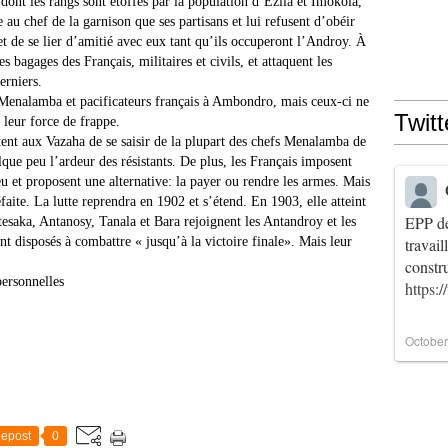
ont les rangs sont étoffés par la population d’Ezila et Imokola,
au chef de la garnison que ses partisans et lui refusent d’obéir
et de se lier d’amitié avec eux tant qu’ils occuperont l’Androy. À
des bagages des Français, militaires et civils, et attaquent les
erniers.
s Menalamba et pacificateurs français à Ambondro, mais ceux-ci ne
Twitt
 leur force de frappe.
ent aux Vazaha de se saisir de la plupart des chefs Menalamba de
elque peu l’ardeur des résistants. De plus, les Français imposent
eu et proposent une alternative: la payer ou rendre les armes. Mais
aite. La lutte reprendra en 1902 et s’étend. En 1903, elle atteint
EPP de
tesaka, Antanosy, Tanala et Bara rejoignent les Antandroy et les
nt disposés à combattre « jusqu’à la victoire finale». Mais leur
travai
constr
personnelles
https:
October
epost
0