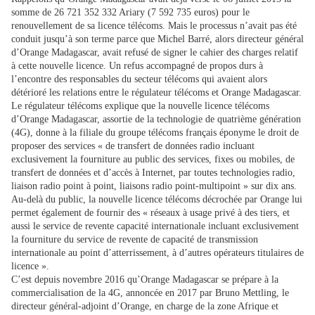
somme de 26 721 352 332 Ariary (7 592 735 euros) pour le
renouvellement de sa licence télécoms. Mais le processus n’avait pas été
conduit jusqu’à son terme parce que Michel Barré, alors directeur général
d’Orange Madagascar, avait refusé de signer le cahier des charges relatif
à cette nouvelle licence. Un refus accompagné de propos durs à
l’encontre des responsables du secteur télécoms qui avaient alors
détérioré les relations entre le régulateur télécoms et Orange Madagascar.
Le régulateur télécoms explique que la nouvelle licence télécoms
d’Orange Madagascar, assortie de la technologie de quatrième génération
(4G), donne à la filiale du groupe télécoms français éponyme le droit de
proposer des services « de transfert de données radio incluant
exclusivement la fourniture au public des services, fixes ou mobiles, de
transfert de données et d’accès à Internet, par toutes technologies radio,
liaison radio point à point, liaisons radio point-multipoint » sur dix ans.
Au-delà du public, la nouvelle licence télécoms décrochée par Orange lui
permet également de fournir des « réseaux à usage privé à des tiers, et
aussi le service de revente capacité internationale incluant exclusivement
la fourniture du service de revente de capacité de transmission
internationale au point d’atterrissement, à d’autres opérateurs titulaires de
licence ».
C’est depuis novembre 2016 qu’Orange Madagascar se prépare à la
commercialisation de la 4G, annoncée en 2017 par Bruno Mettling, le
directeur général-adjoint d’Orange, en charge de la zone Afrique et