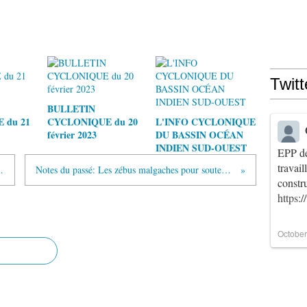
Twitt
BULLETIN
 du 21
CYCLONIQUE du 20
L'INFO CYCLONIQUE
février 2023
DU BASSIN OCÉAN
INDIEN SUD-OUEST
EPP de
travai
ens de Madagascar
Notes du passé: Les zébus malgaches pour soutenir les Français
constr
https:
October