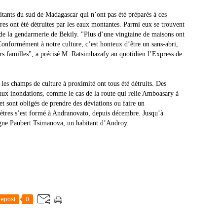
bitants du sud de Madagascar qui n’ont pas été préparés à ces
ures ont été détruites par les eaux montantes. Parmi eux se trouvent
e de la gendarmerie de Bekily. "Plus d’une vingtaine de maisons ont
 Conformément à notre culture, c’est honteux d’être un sans-abri,
urs familles", a précisé M. Ratsimbazafy au quotidien l’Express de
 les champs de culture à proximité ont tous été détruits. Des
 aux inondations, comme le cas de la route qui relie Amboasary à
 sont obligés de prendre des déviations ou faire un
tres s’est formé à Andranovato, depuis décembre. Jusqu’à
oigne Paubert Tsimanova, un habitant d’Androy.
epost
0