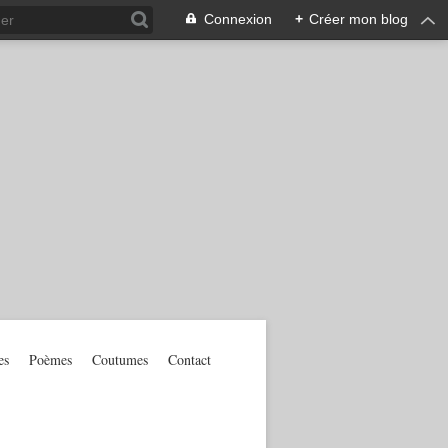
Connexion
+
Créer mon blog
es
Poèmes
Coutumes
Contact