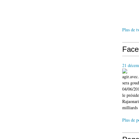
Plus de t
Face
21 décem
agir.ave
sera gou
04/06/201
le présid
Rajaonari
milliards 
Plus de p