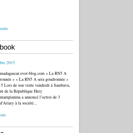
weets
book
bre 2015
c.madagascar.over-blog.com « La RN5 A
dronnée » « La RN5 A sera goudronnée »
5 Lors de son visite vendredi à Sambava,
ent de la République Hery
mampianina a annoncé l’octroi de 3
d'Ariary à la société...
osts