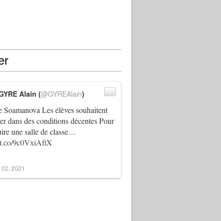
er
GYRE Alain (
@GYREAlain
)
 Soamanova Les élèves souhaitent
ller dans des conditions décentes Pour
uire une salle de classe…
//t.co/9c0VxiAftX
 02, 2021