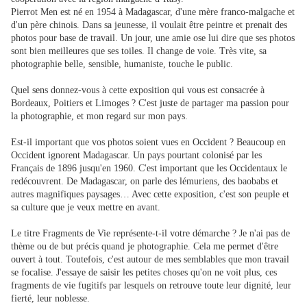
Pierrot Men est né en 1954 à Madagascar, d'une mère franco-malgache et
d'un père chinois. Dans sa jeunesse, il voulait être peintre et prenait des
photos pour base de travail. Un jour, une amie ose lui dire que ses photos
sont bien meilleures que ses toiles. Il change de voie. Très vite, sa
photographie belle, sensible, humaniste, touche le public.
Quel sens donnez-vous à cette exposition qui vous est consacrée à
Bordeaux, Poitiers et Limoges ? C'est juste de partager ma passion pour
la photographie, et mon regard sur mon pays.
Est-il important que vos photos soient vues en Occident ? Beaucoup en
Occident ignorent Madagascar. Un pays pourtant colonisé par les
Français de 1896 jusqu'en 1960. C'est important que les Occidentaux le
redécouvrent. De Madagascar, on parle des lémuriens, des baobabs et
autres magnifiques paysages… Avec cette exposition, c'est son peuple et
sa culture que je veux mettre en avant.
Le titre Fragments de Vie représente-t-il votre démarche ? Je n'ai pas de
thème ou de but précis quand je photographie. Cela me permet d'être
ouvert à tout. Toutefois, c'est autour de mes semblables que mon travail
se focalise. J'essaye de saisir les petites choses qu'on ne voit plus, ces
fragments de vie fugitifs par lesquels on retrouve toute leur dignité, leur
fierté, leur noblesse.