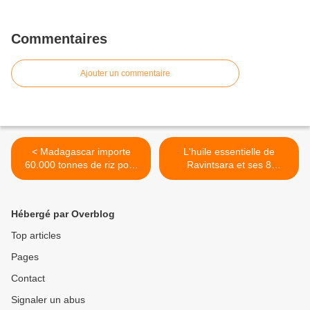
Commentaires
Ajouter un commentaire
< Madagascar importe
L'huile essentielle de
60.000 tonnes de riz pour
Ravintsara et ses 8
faire face à la période de
bienfaits pour la santé >
soudure
Hébergé par Overblog
Top articles
Pages
Contact
Signaler un abus