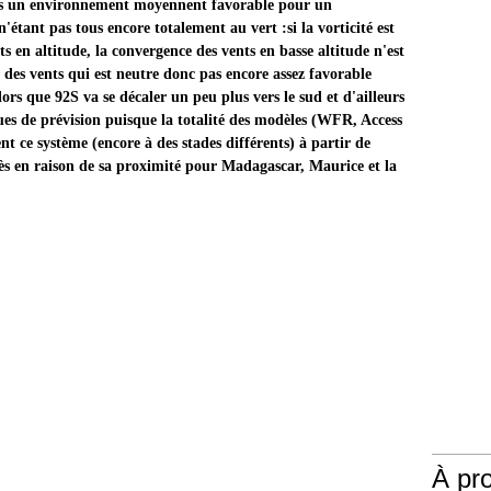
ns un environnement moyennent favorable pour un
étant pas tous encore totalement au vert :si la vorticité est
s en altitude, la convergence des vents en basse altitude n'est
nt des vents qui est neutre donc pas encore assez favorable
ors que 92S va se décaler un peu plus vers le sud et d'ailleurs
ues de prévision puisque la totalité des modèles (WFR, Access
 système (encore à des stades différents) à partir de
près en raison de sa proximité pour Madagascar, Maurice et la
À pr