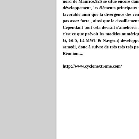
nord de Maurice.92S se situe encore da
développement, les éléments principaux n'
favorable ainsi que la divergence des vent
pas assez forte , ainsi que le cissailleme
Cependant tout cela devrait s'améliorer l
c'est ce que prévoit les modèles numériq
G, GFS, ECMWF & Navgem) développent ce
samedi, donc à suivre de très très très 
Réunion....
http://www.cyclonextreme.com/