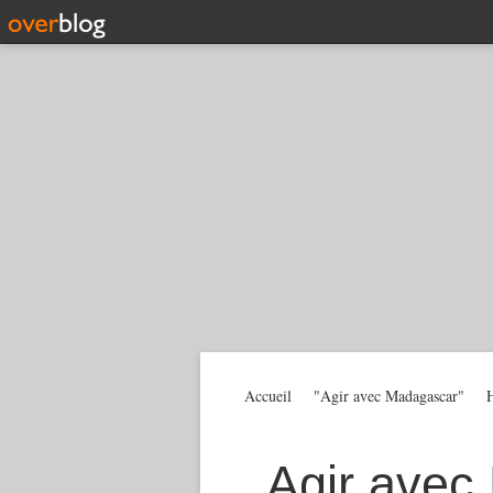
Accueil
"Agir avec Madagascar"
H
Agir avec