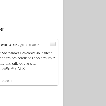
er
GYRE Alain (
@GYREAlain
)
 Soamanova Les élèves souhaitent
ller dans des conditions décentes Pour
uire une salle de classe…
//t.co/9c0VxiAftX
 02, 2021