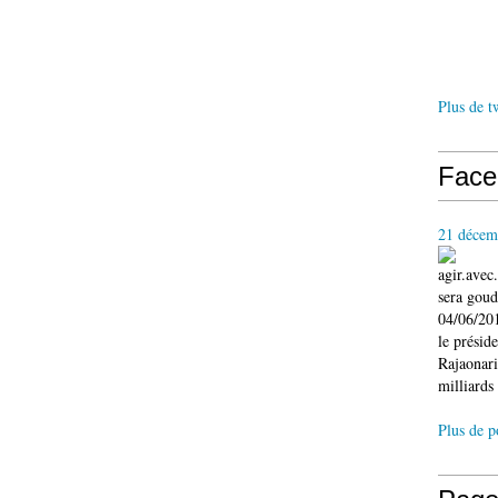
Plus de t
Face
21 décem
agir.ave
sera gou
04/06/201
le présid
Rajaonari
milliards 
Plus de p