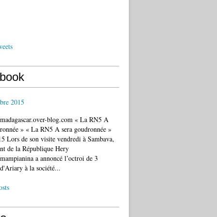
weets
book
bre 2015
c.madagascar.over-blog.com « La RN5 A
dronnée » « La RN5 A sera goudronnée »
5 Lors de son visite vendredi à Sambava,
ent de la République Hery
mampianina a annoncé l’octroi de 3
d'Ariary à la société...
osts