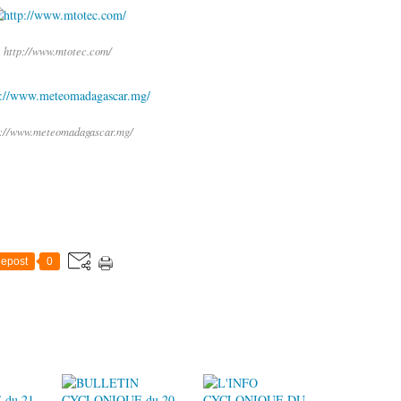
http://www.mtotec.com/
p://www.meteomadagascar.mg/
epost
0