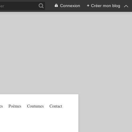
Connexion
+
Créer mon blog
es
Poèmes
Coutumes
Contact