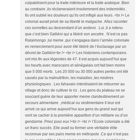
culpabilisent pour la traite intérieure et la traite arabique .Bien
au contraire ,ils réclameraient insolemment des indemnités .
Ils ont oublié les douleurs qu’ils ont infligé aux leurs .<br /> Le
colonial aurait privé de sa liberté le malgache .Allez raconter
ces sornettes au descendant d’un andevo . Lui ,il a retenu
que c’est bien Gallièni qui a libéré son ancetre . N’est ce pas
Ralaimongo ,lui meme ,qui s’engagea dans l’armée coloniale
en remerciement pour avoir été libéré de l’ésclavage par un
décret de Galliéni<br /> <br /> Les historiens contemporains
ont mis fin aux légendes de 47. Il est acquis aujourd’hui que
les heurts avec marocains et sénégalais ont fait bien moins
que 5 000 morts . Les 20 000 ou 30 000 autres pertes ont été
causés par la malnutrition, les maladies ,les misères
physiologiques . Les fahavalo interdisaient de retourner au
village et donc de cultiver le riz . Les gens du plateau ne se
souciant guère de leur apporter meme clandestinement un
secours alimentaire .,médical ou vestimentaire Il leur est
arrivé ce qui arrive aujourd’hui aux gens du grand sud qui
vont se cacher à la première apparition d’un militaire ou d’un
gendarme .Priez pour eux !<br /> <br /> l’Ecole coloniale a été
un franc succès .Elle avait su former une véritable élite
reconnue par ses pairs meme en métropole .Ce qui n’est pas