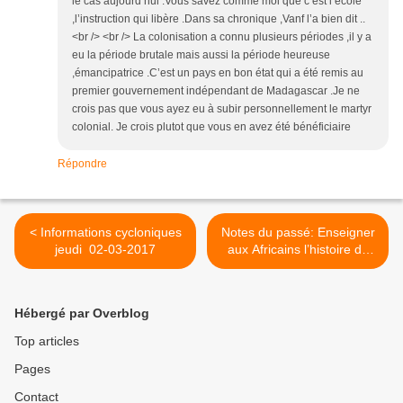
le cas aujourd’hui .Vous savez comme moi que c’est l’école
,l’instruction qui libère .Dans sa chronique ,Vanf l’a bien dit ..
<br /> <br /> La colonisation a connu plusieurs périodes ,il y a
eu la période brutale mais aussi la période heureuse
,émancipatrice .C’est un pays en bon état qui a été remis au
premier gouvernement indépendant de Madagascar .Je ne
crois pas que vous ayez eu à subir personnellement le martyr
colonial. Je crois plutot que vous en avez été bénéficiaire
Répondre
< Informations cycloniques
Notes du passé: Enseigner
jeudi 02-03-2017
aux Africains l’histoire de
l’Afrique précoloniale >
Hébergé par Overblog
Top articles
Pages
Contact