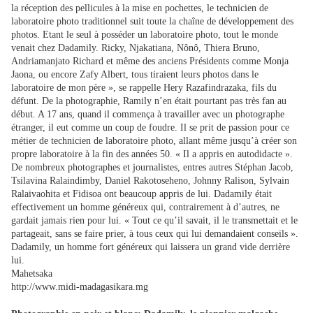
la réception des pellicules à la mise en pochettes, le technicien de
laboratoire photo traditionnel suit toute la chaîne de développement des
photos. Etant le seul à posséder un laboratoire photo, tout le monde
venait chez Dadamily. Ricky, Njakatiana, Nônô, Thiera Bruno,
Andriamanjato Richard et même des anciens Présidents comme Monja
Jaona, ou encore Zafy Albert, tous tiraient leurs photos dans le
laboratoire de mon père », se rappelle Hery Razafindrazaka, fils du
défunt. De la photographie, Ramily n’en était pourtant pas très fan au
début. A 17 ans, quand il commença à travailler avec un photographe
étranger, il eut comme un coup de foudre. Il se prit de passion pour ce
métier de technicien de laboratoire photo, allant même jusqu’à créer son
propre laboratoire à la fin des années 50. « Il a appris en autodidacte ».
De nombreux photographes et journalistes, entres autres Stéphan Jacob,
Tsilavina Ralaindimby, Daniel Rakotoseheno, Johnny Ralison, Sylvain
Ralaivaohita et Fidisoa ont beaucoup appris de lui. Dadamily était
effectivement un homme généreux qui, contrairement à d’autres, ne
gardait jamais rien pour lui. « Tout ce qu’il savait, il le transmettait et le
partageait, sans se faire prier, à tous ceux qui lui demandaient conseils ».
Dadamily, un homme fort généreux qui laissera un grand vide derrière
lui.
Mahetsaka
http://www.midi-madagasikara.mg