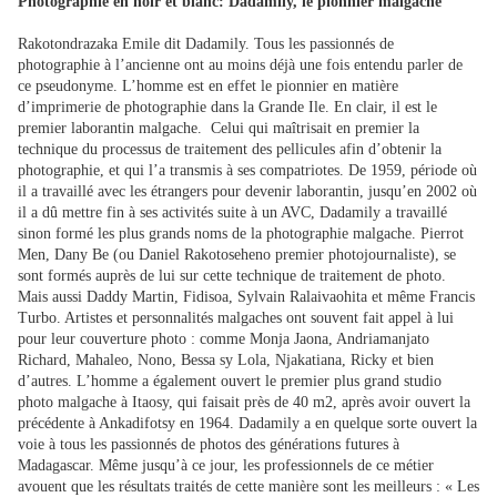
Photographie en noir et blanc: Dadamily, le pionnier malgache
Rakotondrazaka Emile dit Dadamily. Tous les passionnés de
photographie à l’ancienne ont au moins déjà une fois entendu parler de
ce pseudonyme. L’homme est en effet le pionnier en matière
d’imprimerie de photographie dans la Grande Ile. En clair, il est le
premier laborantin malgache. Celui qui maîtrisait en premier la
technique du processus de traitement des pellicules afin d’obtenir la
photographie, et qui l’a transmis à ses compatriotes. De 1959, période où
il a travaillé avec les étrangers pour devenir laborantin, jusqu’en 2002 où
il a dû mettre fin à ses activités suite à un AVC, Dadamily a travaillé
sinon formé les plus grands noms de la photographie malgache. Pierrot
Men, Dany Be (ou Daniel Rakotoseheno premier photojournaliste), se
sont formés auprès de lui sur cette technique de traitement de photo.
Mais aussi Daddy Martin, Fidisoa, Sylvain Ralaivaohita et même Francis
Turbo. Artistes et personnalités malgaches ont souvent fait appel à lui
pour leur couverture photo : comme Monja Jaona, Andriamanjato
Richard, Mahaleo, Nono, Bessa sy Lola, Njakatiana, Ricky et bien
d’autres. L’homme a également ouvert le premier plus grand studio
photo malgache à Itaosy, qui faisait près de 40 m2, après avoir ouvert la
précédente à Ankadifotsy en 1964. Dadamily a en quelque sorte ouvert la
voie à tous les passionnés de photos des générations futures à
Madagascar. Même jusqu’à ce jour, les professionnels de ce métier
avouent que les résultats traités de cette manière sont les meilleurs : « Les