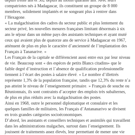
depuis trente ans et 382 depuis au moins quarante ans. Avec leurs
compatriotes nés à Madagascar, ils constituent un groupe de 8 000
membres, solidement implantés et ne songeant plus à rentrer dans
l’Hexagone.
« La malgachisation des cadres du secteur public et plus lentement du
secteur privé, les nouvelles mesures françaises limitant désormais à six
ans le séjour dans un même pays des assistants techniques et ayant muté
ceux qui avaient plus de quatorze ans de service à Madagascar en 1967,
atténuent de plus en plus le caractère d’ancienneté de l’implantation des
Français à Tananarive. »
Les Français de la capitale se différencient aussi entre eux par leur niveau
de vie. Beaucoup sont « des espèces de petits Blancs citadins» que le
faible degré d’instruction et l’absence de qualification professionnelle
tiennent à l’écart des postes à salaire élevé. « Le nombre d’illettrés
représente 1,3% de la population française, tandis que 12,3% du reste n’a
pas atteint le niveau de l’enseignement primaire. » Français de souche ou
Réu­nionnais, ils sont contraints d’accepter des emplois très subalternes,
de plus en plus réduits avec la malgachisation des postes.
Ainsi en 1968, outre le personnel diplomatique et consulaire et les
quelques familles de militaires, les Français d’Antanana­rivo se divisent
en trois grandes catégories socioéconomiques.
D’abord, les assistants et conseillers techniques et assimilés qui travaillent
dans les administrations malgaches, surtout dans l’enseignement. Ils
jouissent de traitements assez élevés, leur permettant de mener une vie