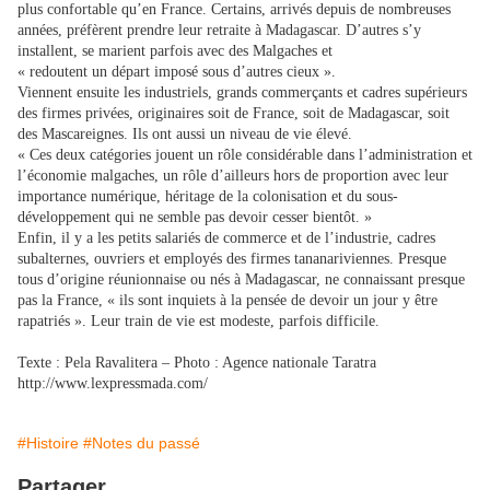
plus confortable qu’en France. Certains, arrivés depuis de nombreuses
années, préfèrent prendre leur retraite à Madagascar. D’autres s’y
installent, se marient parfois avec des Malgaches et
« redoutent un départ imposé sous d’autres cieux ».
Viennent ensuite les industriels, grands commerçants et cadres supérieurs
des firmes privées, originaires soit de France, soit de Madagascar, soit
des Mascareignes. Ils ont aussi un niveau de vie élevé.
« Ces deux catégories jouent un rôle considérable dans l’administration et
l’économie malgaches, un rôle d’ailleurs hors de proportion avec leur
importance numérique, héritage de la colonisation et du sous-
développement qui ne semble pas devoir cesser bientôt. »
Enfin, il y a les petits salariés de commerce et de l’industrie, cadres
subalternes, ouvriers et employés des firmes tananariviennes. Presque
tous d’origine réunionnaise ou nés à Mada­gascar, ne connaissant presque
pas la France, « ils sont inquiets à la pensée de devoir un jour y être
rapatriés ». Leur train de vie est modeste, parfois difficile.
Texte : Pela Ravalitera – Photo : Agence nationale Taratra
http://www.lexpressmada.com/
#Histoire
#Notes du passé
Partager