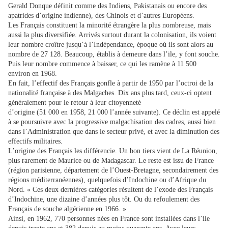
Gerald Donque définit comme des Indiens, Pakista­nais ou encore des
apatrides d’origine indienne), des Chinois et d’autres Européens.
Les Français constituent la minorité étrangère la plus nombreuse, mais
aussi la plus diversifiée. Arrivés surtout durant la colonisation, ils voient
leur nombre croître jusqu’à l’Indépen­dance, époque où ils sont alors au
nombre de 27 128. Beaucoup, établis à demeure dans l’ile, y font souche.
Puis leur nombre commence à baisser, ce qui les ramène à 11 500
environ en 1968.
En fait, l’effectif des Français gonfle à partir de 1950 par l’octroi de la
nationalité française à des Malgaches. Dix ans plus tard, ceux-ci optent
généralement pour le retour à leur citoyenneté
d’origine (51 000 en 1958, 21 000 l’année suivante). Ce déclin est appelé
à se poursuivre avec la progressive malgachisation des cadres, aussi bien
dans l’Adminis­tration que dans le secteur privé, et avec la diminution des
effectifs militaires.
L’origine des Français les différencie. Un bon tiers vient de La Réunion,
plus rarement de Maurice ou de Madagascar. Le reste est issu de France
(région parisienne, département de l’Ouest-Bretagne, secondairement des
régions méditerranéennes), quelquefois d’Indo­chine ou d’Afrique du
Nord. « Ces deux dernières catégories résultent de l’exode des Français
d’Indochine, une dizaine d’années plus tôt. Ou du refoulement des
Français de souche algérienne en 1966. »
Ainsi, en 1962, 770 personnes nées en France sont installées dans l’ile