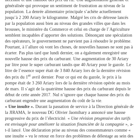
généralisée qui provoque un sentiment de frustration au niveau de la
population. La denrée alimentaire principale s’achète actuellement
jusqu’à 2 200 Ariary le kilogramme. Malgré les cris de détresse lancés
par la population aussi bien au niveau des grandes villes que dans les
brousses, le ministère du Commerce et celui en charge de l’Agriculture
semblent incapables d’apporter des solutions. Dénonçant une spéculation
des opérateurs, le gouvernement ne parvient pas à résoudre le problème.
Pourtant, à l’allure où vont les choses, de nouvelles hausses ne sont pas à
écarter. Pas plus tard que lundi dernier, on a également enregistré une
nouvelle hausse des prix du carburant. Une augmentation de 30 Ariary
par litre pour le super carburant tandis que 40 Ariary pour le gazole. Le
litre de l’essence super était de 3 840 Ariary lors de la dernière révision
er
des prix du 1
avril dernier. Pour ce qui est du gazole, le prix à la
pompe était de 3 260 Ariary lors de la dernière révision opérée au mois
de mars. Il s’agit de la quatrième hausse des prix du carburant depuis le
début de cette année 2017. Nul n’ignore que chaque hausse des prix du
carburant engendre une augmentation du coût de la vie.
« Une insulte ».
Durant la passation de service à la Direction générale de
la JIRAMA, le nouveau DG Olivier Jaomihary a annoncé une hausse
progressive du prix de l’électricité. «
Une révision progressive des tarifs
est envisagée pour améliorer la situation financière de la compagnie
», a-
t-il lancé. Une déclaration prise au niveau des consommateurs comme «
une insulte » vu le retour en force des problèmes de délestage au sein des