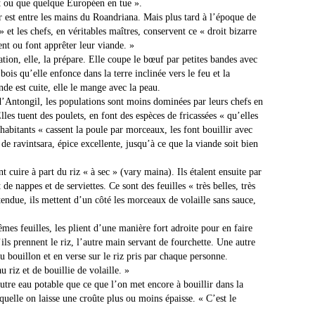
 ou que quelque Européen en tue ».
 est entre les mains du Roandriana. Mais plus tard à l’époque de
 » et les chefs, en véritables maîtres, conservent ce « droit bizarre
ent ou font apprêter leur viande. »
ion, elle, la prépare. Elle coupe le bœuf par petites bandes avec
bois qu’elle enfonce dans la terre inclinée vers le feu et la
de est cuite, elle le mange avec la peau.
d’Antongil, les populations sont moins dominées par leurs chefs en
les tuent des poulets, en font des espèces de fricassées « qu’elles
habitants « cassent la poule par morceaux, les font bouillir avec
s de ravintsara, épice excellente, jusqu’à ce que la viande soit bien
 cuire à part du riz « à sec » (vary maina). Ils étalent ensuite par
 de nappes et de serviettes. Ce sont des feuilles « très belles, très
étendue, ils mettent d’un côté les morceaux de volaille sans sauce,
es feuilles, les plient d’une manière fort adroite pour en faire
’ils prennent le riz, l’autre main servant de fourchette. Une autre
 bouillon et en verse sur le riz pris par chaque personne.
riz et de bouillie de volaille. »
utre eau potable que ce que l’on met encore à bouillir dans la
aquelle on laisse une croûte plus ou moins épaisse. « C’est le