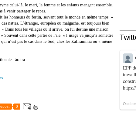
nyme celui-là, le mari, la femme et les enfants mangent ensemble.
ns à venir partager le repas.
fait les honneurs du festin, servant tout le monde en même temps. »
des nattes. L’étranger, européen ou malgache, est toujours bien
. « Dans tous les villages où il arrive, on lui destine une maison
» Souvent dans cette partie de l’île, « l’usage va jusqu’à admettre
Twitt
Ce qui n’est pas le cas dans le Sud, chez les Zafiraminia où « même
tionale Taratra
EPP de
travai
rs
constr
https:
October
epost
0