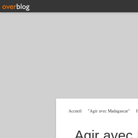
Accueil
"Agir avec Madagascar"
H
Agir avec