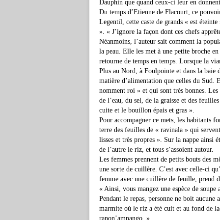
Dauphin que quand ceux-ci leur en donnent
Du temps d’Etienne de Flacourt, ce pouvoir
Legentil, cette caste de grands « est éteinte
». « J’ignore la façon dont ces chefs apprêt
Néanmoins, l’auteur sait comment la populat
la peau. Elle les met à une petite broche en 
retourne de temps en temps. Lorsque la vian
Plus au Nord, à Foulpointe et dans la baie 
matière d’alimentation que celles du Sud. El
nomment roi » et qui sont très bonnes. Les 
de l’eau, du sel, de la graisse et des feuille
cuite et le bouillon épais et gras ».
Pour accompagner ce mets, les habitants font
terre des feuilles de « ravinala » qui servent
lisses et très propres ». Sur la nappe ainsi 
de l’autre le riz, et tous s’assoient autour.
Les femmes prennent de petits bouts des mêm
une sorte de cuillère. C’est avec celle-ci qu
femme avec une cuillère de feuille, prend du
« Ainsi, vous mangez une espèce de soupe au 
Pendant le repas, personne ne boit aucune a
marmite où le riz a été cuit et au fond de l
ranon’ampango. »