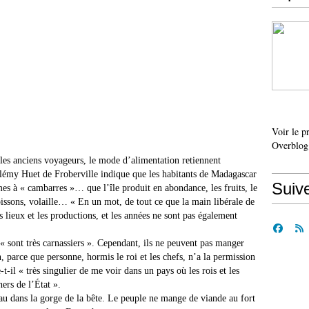
Voir le p
Overblog
les anciens voyageurs, le mode d’alimentation retiennent
élémy Huet de Froberville indique que les habitants de Madagascar
Suiv
ames à « cambarres »… que l’île produit en abondance, les fruits, le
oissons, volaille… « En un mot, de tout ce que la main libérale de
s lieux et les productions, et les années ne sont pas également
« sont très carnassiers ». Cependant, ils ne peuvent pas manger
 parce que personne, hormis le roi et les chefs, n’a la permission
-t-il « très singulier de me voir dans un pays où les rois et les
hers de l’État ».
eau dans la gorge de la bête. Le peuple ne mange de viande au fort