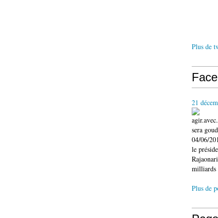
Plus de t
Face
21 décem
agir.ave
sera gou
04/06/201
le présid
Rajaonari
milliards 
Plus de p