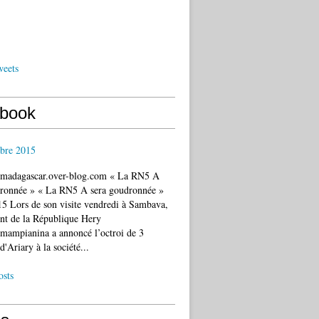
weets
book
bre 2015
c.madagascar.over-blog.com « La RN5 A
dronnée » « La RN5 A sera goudronnée »
5 Lors de son visite vendredi à Sambava,
ent de la République Hery
mampianina a annoncé l’octroi de 3
d'Ariary à la société...
osts