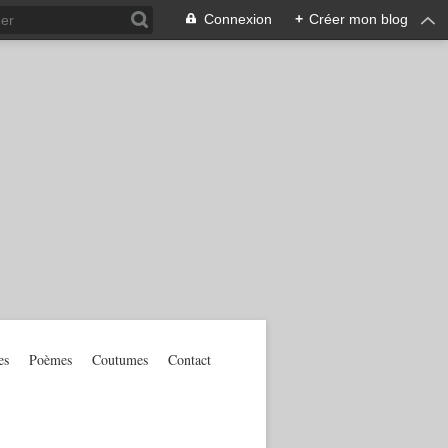
Connexion
+
Créer mon blog
es
Poèmes
Coutumes
Contact