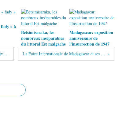
 fady » à
Betsimisaraka, les
Madagascar: exposition
nombreux inséparables
anniversaire de
du littoral Est malgache
l'insurrection de 1947
Notes du passé: La population tananarivienne, une mosaïque religieuse
La Foire Internationale de Madagascar et ses inventions écolos «vita malgasy»