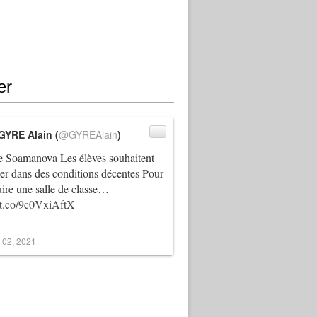
er
GYRE Alain (
@GYREAlain
)
 Soamanova Les élèves souhaitent
ller dans des conditions décentes Pour
uire une salle de classe…
//t.co/9c0VxiAftX
 02, 2021