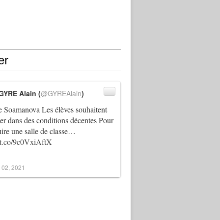
er
GYRE Alain (
@GYREAlain
)
 Soamanova Les élèves souhaitent
ller dans des conditions décentes Pour
uire une salle de classe…
//t.co/9c0VxiAftX
 02, 2021