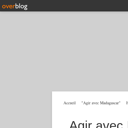
Accueil
"Agir avec Madagascar"
H
Agir avec