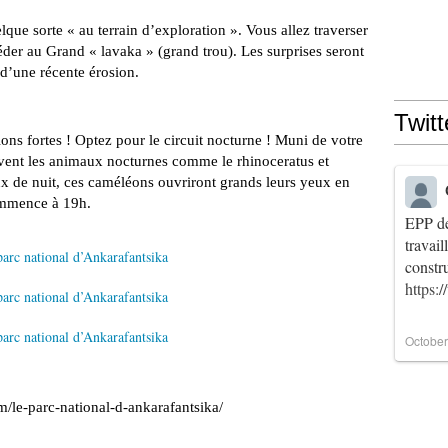
que sorte « au terrain d’exploration ». Vous allez traverser
der au Grand « lavaka » (grand trou). Les surprises seront
 d’une récente érosion.
Twitt
ions fortes ! Optez pour le circuit nocturne ! Muni de votre
vent les animaux nocturnes comme le rhinoceratus et
aux de nuit, ces caméléons ouvriront grands leurs yeux en
ommence à 19h.
EPP de
travai
constr
https:
October
/le-parc-national-d-ankarafantsika/