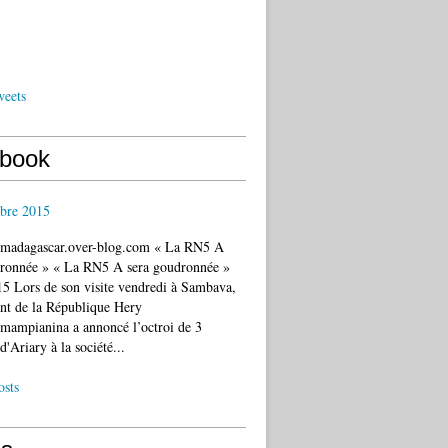
weets
book
bre 2015
c.madagascar.over-blog.com « La RN5 A
dronnée » « La RN5 A sera goudronnée »
5 Lors de son visite vendredi à Sambava,
ent de la République Hery
mampianina a annoncé l’octroi de 3
d'Ariary à la société...
osts