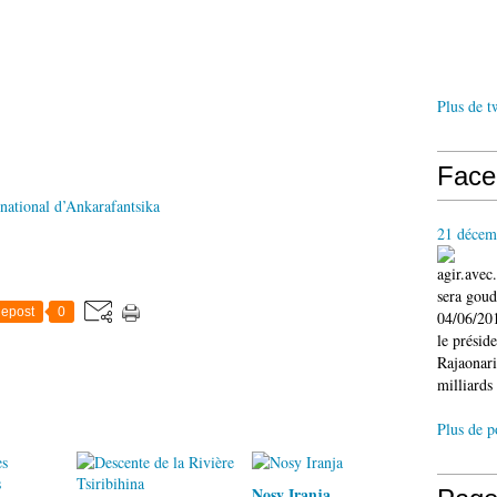
Plus de t
Face
national d’Ankarafantsika
21 décem
agir.ave
sera gou
epost
0
04/06/201
le présid
Rajaonari
milliards 
Plus de p
Nosy Iranja