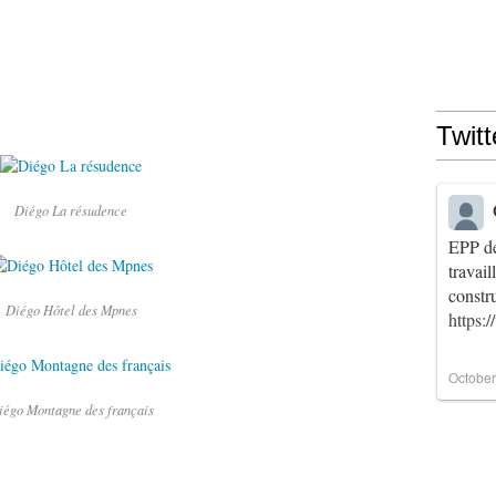
Twitt
Diégo La résudence
EPP de
travai
constr
Diégo Hôtel des Mpnes
https:
October
iégo Montagne des français