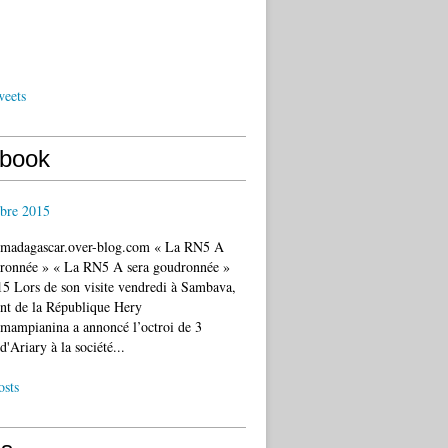
weets
book
bre 2015
c.madagascar.over-blog.com « La RN5 A
dronnée » « La RN5 A sera goudronnée »
5 Lors de son visite vendredi à Sambava,
ent de la République Hery
mampianina a annoncé l’octroi de 3
d'Ariary à la société...
osts