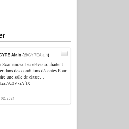
er
GYRE Alain (
@GYREAlain
)
 Soamanova Les élèves souhaitent
ller dans des conditions décentes Pour
uire une salle de classe…
//t.co/9c0VxiAftX
 02, 2021