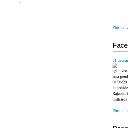
Plus de t
Face
21 décem
agir.ave
sera gou
04/06/201
le présid
Rajaonari
milliards 
Plus de p