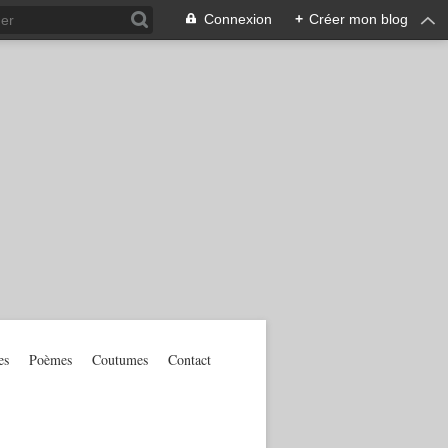
Connexion
+
Créer mon blog
es
Poèmes
Coutumes
Contact