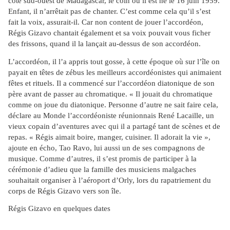
côte sud-ouest de Madagascar, le coin où il est né le 16 juin 1959.
Enfant, il n’arrêtait pas de chanter. C’est comme cela qu’il s’est
fait la voix, assurait-il. Car non content de jouer l’accordéon,
Régis Gizavo chantait également et sa voix pouvait vous ficher
des frissons, quand il la lançait au-dessus de son accordéon.
L’accordéon, il l’a appris tout gosse, à cette époque où sur l’île on
payait en têtes de zébus les meilleurs accordéonistes qui animaient
fêtes et rituels. Il a commencé sur l’accordéon diatonique de son
père avant de passer au chromatique. « Il jouait du chromatique
comme on joue du diatonique. Personne d’autre ne sait faire cela,
déclare au Monde l’accordéoniste réunionnais René Lacaille, un
vieux copain d’aventures avec qui il a partagé tant de scènes et de
repas. « Régis aimait boire, manger, cuisiner. Il adorait la vie »,
ajoute en écho, Tao Ravo, lui aussi un de ses compagnons de
musique. Comme d’autres, il s’est promis de participer à la
cérémonie d’adieu que la famille des musiciens malgaches
souhaitait organiser à l’aéroport d’Orly, lors du rapatriement du
corps de Régis Gizavo vers son île.
Régis Gizavo en quelques dates