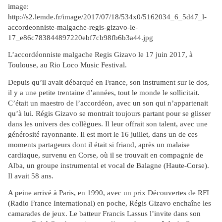
image:
http://s2.lemde.fr/image/2017/07/18/534x0/5162034_6_5d47_l-
accordeonniste-malgache-regis-gizavo-le-
17_e86c783844897220ebf7cb98fb6b3a44.jpg
L’accordéonniste malgache Regis Gizavo le 17 juin 2017, à
Toulouse, au Rio Loco Music Festival.
Depuis qu’il avait débarqué en France, son instrument sur le dos,
il y a une petite trentaine d’années, tout le monde le sollicitait.
C’était un maestro de l’accordéon, avec un son qui n’appartenait
qu’à lui. Régis Gizavo se montrait toujours partant pour se glisser
dans les univers des collègues. Il leur offrait son talent, avec une
générosité rayonnante. Il est mort le 16 juillet, dans un de ces
moments partageurs dont il était si friand, après un malaise
cardiaque, survenu en Corse, où il se trouvait en compagnie de
Alba, un groupe instrumental et vocal de Balagne (Haute-Corse).
Il avait 58 ans.
A peine arrivé à Paris, en 1990, avec un prix Découvertes de RFI
(Radio France International) en poche, Régis Gizavo enchaîne les
camarades de jeux. Le batteur Francis Lassus l’invite dans son