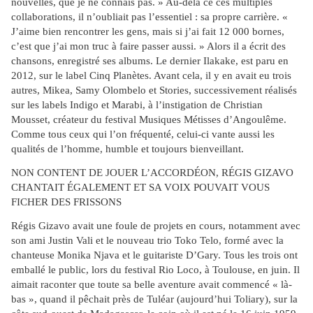
nouvelles, que je ne connais pas. » Au-delà ce ces multiples
collaborations, il n’oubliait pas l’essentiel : sa propre carrière. «
J’aime bien rencontrer les gens, mais si j’ai fait 12 000 bornes,
c’est que j’ai mon truc à faire passer aussi. » Alors il a écrit des
chansons, enregistré ses albums. Le dernier Ilakake, est paru en
2012, sur le label Cinq Planètes. Avant cela, il y en avait eu trois
autres, Mikea, Samy Olombelo et Stories, successivement réalisés
sur les labels Indigo et Marabi, à l’instigation de Christian
Mousset, créateur du festival Musiques Métisses d’Angoulême.
Comme tous ceux qui l’on fréquenté, celui-ci vante aussi les
qualités de l’homme, humble et toujours bienveillant.
NON CONTENT DE JOUER L’ACCORDÉON, RÉGIS GIZAVO
CHANTAIT ÉGALEMENT ET SA VOIX POUVAIT VOUS
FICHER DES FRISSONS
Régis Gizavo avait une foule de projets en cours, notamment avec
son ami Justin Vali et le nouveau trio Toko Telo, formé avec la
chanteuse Monika Njava et le guitariste D’Gary. Tous les trois ont
emballé le public, lors du festival Rio Loco, à Toulouse, en juin. Il
aimait raconter que toute sa belle aventure avait commencé « là-
bas », quand il pêchait près de Tuléar (aujourd’hui Toliary), sur la