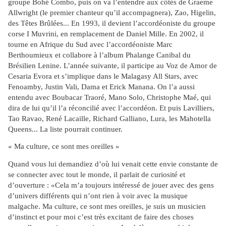
groupe Bohé Combo, puis on va l’entendre aux côtés de Graeme
Allwright (le premier chanteur qu’il accompagnera), Zao, Higelin,
des Têtes Brûlées... En 1993, il devient l’accordéoniste du groupe
corse I Muvrini, en remplacement de Daniel Mille. En 2002, il
tourne en Afrique du Sud avec l’accordéoniste Marc
Berthoumieux et collabore à l’album Phalange Canibal du
Brésilien Lenine. L’année suivante, il participe au Voz de Amor de
Cesaria Evora et s’implique dans le Malagasy All Stars, avec
Fenoamby, Justin Vali, Dama et Erick Manana. On l’a aussi
entendu avec Boubacar Traoré, Mano Solo, Christophe Maé, qui
dira de lui qu’il l’a réconcilié avec l’accordéon. Et puis Lavilliers,
Tao Ravao, René Lacaille, Richard Galliano, Lura, les Mahotella
Queens... La liste pourrait continuer.
« Ma culture, ce sont mes oreilles »
Quand vous lui demandiez d’où lui venait cette envie constante de
se connecter avec tout le monde, il parlait de curiosité et
d’ouverture : «Cela m’a toujours intéressé de jouer avec des gens
d’univers différents qui n’ont rien à voir avec la musique
malgache. Ma culture, ce sont mes oreilles, je suis un musicien
d’instinct et pour moi c’est très excitant de faire des choses