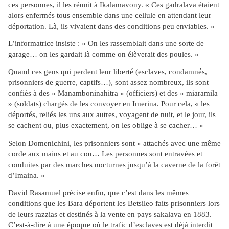
ces personnes, il les réunit à Ikalamavony. « Ces gadralava étaient
alors enfermés tous ensemble dans une cellule en attendant leur
déportation. Là, ils vivaient dans des conditions peu enviables. »
L’informatrice insiste : « On les rassemblait dans une sorte de
garage… on les gardait là comme on élèverait des poules. »
Quand ces gens qui perdent leur liberté (esclaves, condamnés,
prisonniers de guerre, captifs…), sont assez nombreux, ils sont
confiés à des « Manamboninahitra » (officiers) et des « miaramila
» (soldats) chargés de les convoyer en Imerina. Pour cela, « les
déportés, reliés les uns aux autres, voyagent de nuit, et le jour, ils
se cachent ou, plus exactement, on les oblige à se cacher… »
Selon Domenichini, les prisonniers sont « attachés avec une même
corde aux mains et au cou… Les personnes sont entravées et
conduites par des marches nocturnes jusqu’à la caverne de la forêt
d’Imaina. »
David Rasamuel précise enfin, que c’est dans les mêmes
conditions que les Bara déportent les Betsileo faits prisonniers lors
de leurs razzias et destinés à la vente en pays sakalava en 1883.
C’est-à-dire à une époque où le trafic d’esclaves est déjà interdit