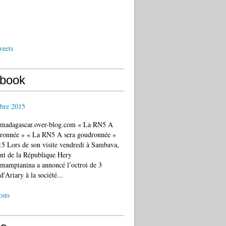
weets
book
bre 2015
c.madagascar.over-blog.com « La RN5 A
dronnée » « La RN5 A sera goudronnée »
5 Lors de son visite vendredi à Sambava,
ent de la République Hery
mampianina a annoncé l’octroi de 3
d'Ariary à la société...
osts