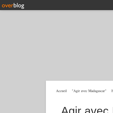
Accueil
"Agir avec Madagascar"
H
Agir avec