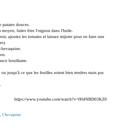
de patates douces.
moyen, faites frire l'oignon dans l'huile.
ent, ajoutez les tomates et laissez mijoter pour en faire une
es).
a chevaquine.
ion.
sauce bouillante.
 ou jusqu'à ce que les feuilles soient bien tendres mais pas
.
https://www.youtube.com/watch?v=fH4NBD03KZ0
,
Chevaquine