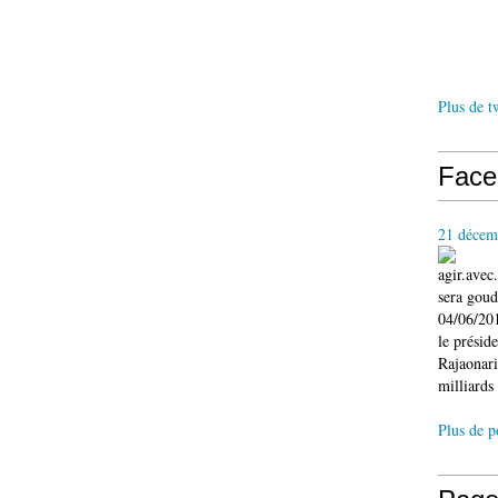
Plus de t
Face
21 décem
agir.ave
sera gou
04/06/201
le présid
Rajaonari
milliards 
Plus de p