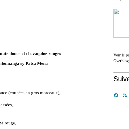
patate douce et chevaquine rouges
Voir le p
Overblog
mbomanga sy Patsa Mena
Suiv
douce (coupées en gros morceaux),
cassées,
ne rouge,