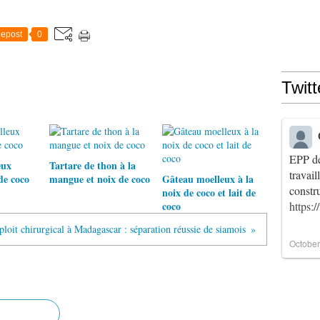
epost
0
Twitt
EPP de
eux
Tartare de thon à la
travai
de coco
mangue et noix de coco
Gâteau moelleux à la
constr
noix de coco et lait de
coco
https:
loit chirurgical à Madagascar : séparation réussie de siamois
October