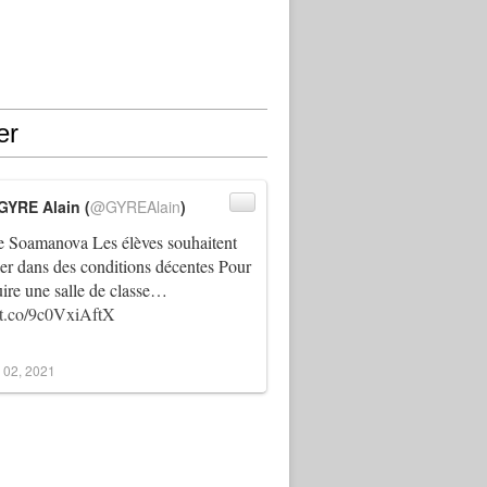
er
GYRE Alain (
@GYREAlain
)
 Soamanova Les élèves souhaitent
ller dans des conditions décentes Pour
uire une salle de classe…
//t.co/9c0VxiAftX
 02, 2021