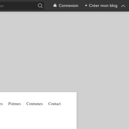
Connexion
+
Créer mon blog
es
Poèmes
Coutumes
Contact