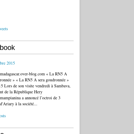
weets
book
bre 2015
c.madagascar.over-blog.com « La RN5 A
dronnée » « La RN5 A sera goudronnée »
5 Lors de son visite vendredi à Sambava,
ent de la République Hery
mampianina a annoncé l’octroi de 3
d'Ariary à la société...
osts