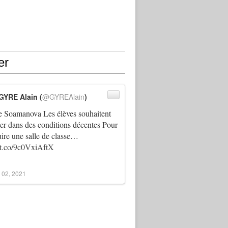
er
GYRE Alain (
@GYREAlain
)
 Soamanova Les élèves souhaitent
ller dans des conditions décentes Pour
uire une salle de classe…
//t.co/9c0VxiAftX
 02, 2021