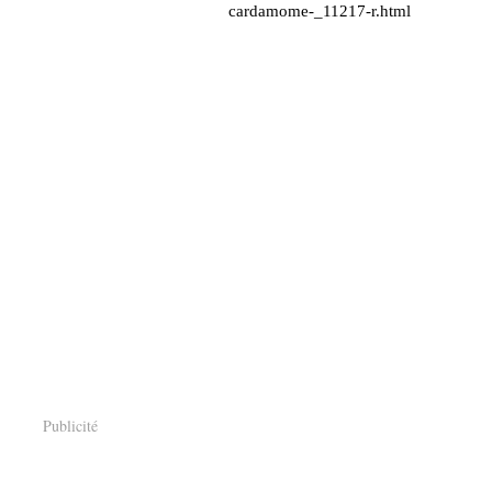
cardamome-_11217-r.html
Publicité