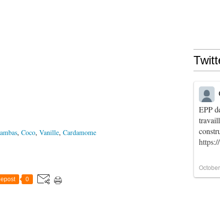
Twitt
EPP de
travai
constr
ambas
,
Coco
,
Vanille
,
Cardamome
https:
October
epost
0