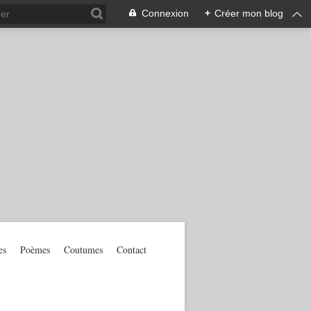
Connexion
+
Créer mon blog
es
Poèmes
Coutumes
Contact