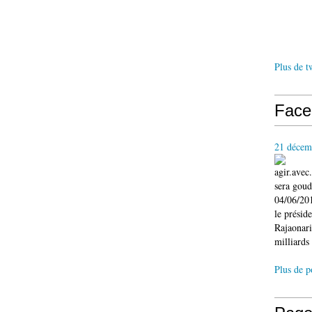
Plus de t
Face
21 décem
agir.ave
sera gou
04/06/201
le présid
Rajaonari
milliards 
Plus de p