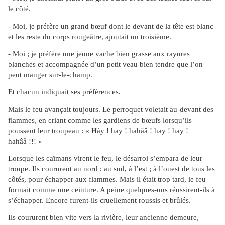
le côté.
- Moi, je préfère un grand bœuf dont le devant de la tête est blanc
et les reste du corps rougeâtre, ajoutait un troisième.
- Moi ; je préfère une jeune vache bien grasse aux rayures
blanches et accompagnée d’un petit veau bien tendre que l’on
peut manger sur-le-champ.
Et chacun indiquait ses préférences.
Mais le feu avançait toujours. Le perroquet voletait au-devant des
flammes, en criant comme les gardiens de bœufs lorsqu’ils
poussent leur troupeau : « Hày ! hay ! hahââ ! hay ! hay !
hahââ !!! »
Lorsque les caïmans virent le feu, le désarroi s’empara de leur
troupe. Ils coururent au nord ; au sud, à l’est ; à l’ouest de tous les
côtés, pour échapper aux flammes. Mais il était trop tard, le feu
formait comme une ceinture. A peine quelques-uns réussirent-ils à
s’échapper. Encore furent-ils cruellement roussis et brûlés.
Ils coururent bien vite vers la rivière, leur ancienne demeure,