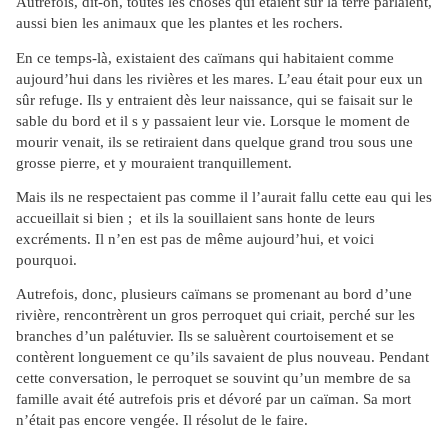
Autrefois, dit-on, toutes les choses qui étaient sur la terre parlaient,
aussi bien les animaux que les plantes et les rochers.
En ce temps-là, existaient des caïmans qui habitaient comme
aujourd’hui dans les rivières et les mares. L’eau était pour eux un
sûr refuge. Ils y entraient dès leur naissance, qui se faisait sur le
sable du bord et il s y passaient leur vie. Lorsque le moment de
mourir venait, ils se retiraient dans quelque grand trou sous une
grosse pierre, et y mouraient tranquillement.
Mais ils ne respectaient pas comme il l’aurait fallu cette eau qui les
accueillait si bien ; et ils la souillaient sans honte de leurs
excréments. Il n’en est pas de même aujourd’hui, et voici
pourquoi.
Autrefois, donc, plusieurs caïmans se promenant au bord d’une
rivière, rencontrèrent un gros perroquet qui criait, perché sur les
branches d’un palétuvier. Ils se saluèrent courtoisement et se
contèrent longuement ce qu’ils savaient de plus nouveau. Pendant
cette conversation, le perroquet se souvint qu’un membre de sa
famille avait été autrefois pris et dévoré par un caïman. Sa mort
n’était pas encore vengée. Il résolut de le faire.