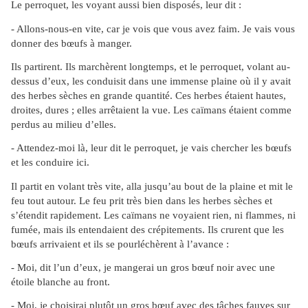
Le perroquet, les voyant aussi bien disposés, leur dit :
- Allons-nous-en vite, car je vois que vous avez faim. Je vais vous
donner des bœufs à manger.
Ils partirent. Ils marchèrent longtemps, et le perroquet, volant au-
dessus d’eux, les conduisit dans une immense plaine où il y avait
des herbes sèches en grande quantité. Ces herbes étaient hautes,
droites, dures ; elles arrêtaient la vue. Les caïmans étaient comme
perdus au milieu d’elles.
- Attendez-moi là, leur dit le perroquet, je vais chercher les bœufs
et les conduire ici.
Il partit en volant très vite, alla jusqu’au bout de la plaine et mit le
feu tout autour. Le feu prit très bien dans les herbes sèches et
s’étendit rapidement. Les caïmans ne voyaient rien, ni flammes, ni
fumée, mais ils entendaient des crépitements. Ils crurent que les
bœufs arrivaient et ils se pourléchèrent à l’avance :
- Moi, dit l’un d’eux, je mangerai un gros bœuf noir avec une
étoile blanche au front.
- Moi, je choisirai plutôt un gros bœuf avec des tâches fauves sur