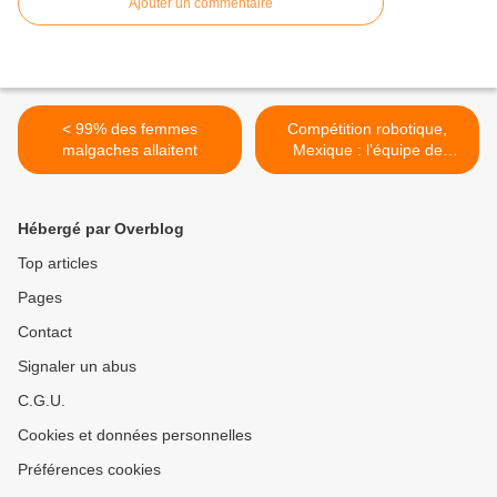
Ajouter un commentaire
< 99% des femmes
Compétition robotique,
malgaches allaitent
Mexique : l’équipe de
Madagascar défendra nos
couleurs avec Kalesa >
Hébergé par Overblog
Top articles
Pages
Contact
Signaler un abus
C.G.U.
Cookies et données personnelles
Préférences cookies