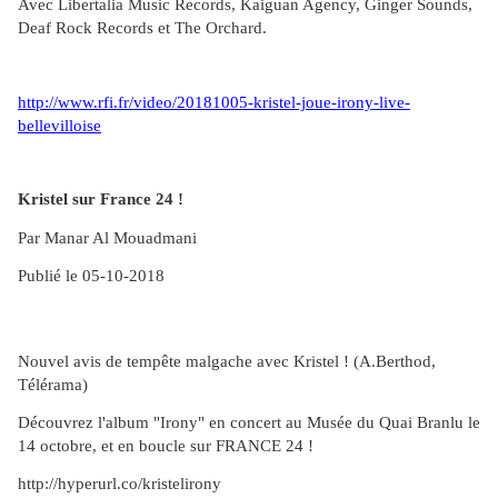
Avec Libertalia Music Records, Kaiguan Agency, Ginger Sounds,
Deaf Rock Records et The Orchard.
http://www.rfi.fr/video/20181005-kristel-joue-irony-live-
bellevilloise
Kristel sur France 24 !
Par Manar Al Mouadmani
Publié le 05-10-2018
Nouvel avis de tempête malgache avec Kristel ! (A.Berthod,
Télérama)
Découvrez l'album "Irony" en concert au Musée du Quai Branlu le
14 octobre, et en boucle sur FRANCE 24 !
http://hyperurl.co/kristelirony