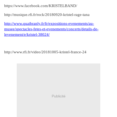
https://www.facebook.com/KRISTELBAND/
http://musique.rfi.fr/rock/20180920-kristel-rage-tana
http://www.quaibranly.fr/fr/expositions-evenements/au-
musee/spectacles-fetes-et-evenements/concerts/details-de-
levenement/e/kristel-38024/
http://www.rfi.fr/video/20181005-kristel-france-24
Publicité