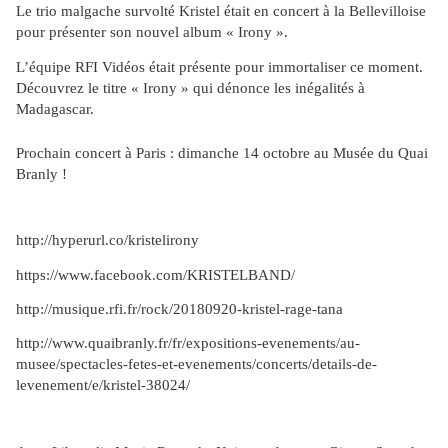
Le trio malgache survolté Kristel était en concert à la Bellevilloise
pour présenter son nouvel album « Irony ».
L’équipe RFI Vidéos était présente pour immortaliser ce moment.
Découvrez le titre « Irony » qui dénonce les inégalités à
Madagascar.
Prochain concert à Paris : dimanche 14 octobre au Musée du Quai
Branly !
http://hyperurl.co/kristelirony
https://www.facebook.com/KRISTELBAND/
http://musique.rfi.fr/rock/20180920-kristel-rage-tana
http://www.quaibranly.fr/fr/expositions-evenements/au-
musee/spectacles-fetes-et-evenements/concerts/details-de-
levenement/e/kristel-38024/