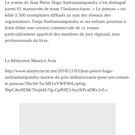
Le roman de Jean Pierre Haga Andriamampandry s’est distingué
parmi 61 manuscrits de toute l’Indianocéanie. « Le jumeau » est
édité à 500 exemplaires diffusés au sein des réseaux des
organisateurs. Fanja Andriamampandry et ses enfants pourront à
loisir éditer une version commerciale de ce roman
particulièrement apprécié des membres du jury régional, tous
professionnels du livre.
La Rédaction Maurice Actu
http://www.mauriceactu.mu/2018/12/03/jean-pierre-haga-
andriamampandry-laureat-du-prix-indianoceanie-pour-son-roman-
le-jumeau/?fbclid=IwAR1nVWEWtLop6ig-
NtpC4m9EMr70xjd4b7fg-CpR9E3-6eyKPcaDRv2rS-s